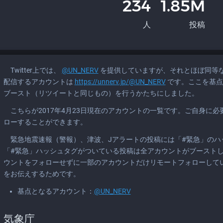
234
1.85M
人
投稿
Twitter上では、
@UN_NERV
を提供していますが、それとほぼ同等
配信するアカウントは
https://unnerv.jp/@UN_NERV
です。ここを基点
ブースト（リツイートと同じもの）を行うかたちにしました。
こちらが2017年4月23日現在のアカウントの一覧です。ご自身に
ローすることができます。
緊急地震速報（警報）、津波、Jアラートの投稿には「#緊急」のハ
「#緊急」ハッシュタグがついている投稿は全アカウントがブースト
ウントをフォローせずに一部のアカウントだけリモートフォローして
をお伝えするためです。
基点となるアカウント：
@UN_NERV
気象庁