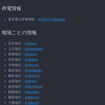
停電情報
東京電力停電情報：
@TEPCO_Blackout
地域ごとの情報
宗谷地方：
@Souya
上川地方：
@Kamikawa
留萌地方：
@Rumoi
石狩地方：
@Ishikari
空知地方：
@Sorachi
後志地方：
@Shiribeshi
網走地方：
@Abashiri
北見地方：
@Kitami
紋別地方：
@Monbetsu
釧路地方：
@Kushiro
根室地方：
@Nemuro
十勝地方：
@Tokachi