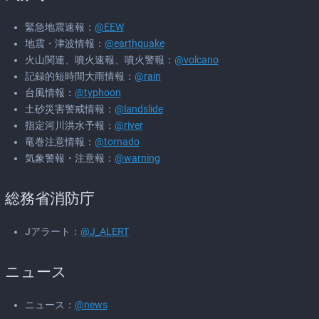
緊急地震速報：
@EEW
地震・津波情報：
@earthquake
火山関連、噴火速報、噴火警報：
@volcano
記録的短時間大雨情報：
@rain
台風情報：
@typhoon
土砂災害警戒情報：
@landslide
指定河川洪水予報：
@river
竜巻注意情報：
@tornado
気象警報・注意報：
@warning
総務省消防庁
Jアラート：
@J_ALERT
ニュース
ニュース：
@news