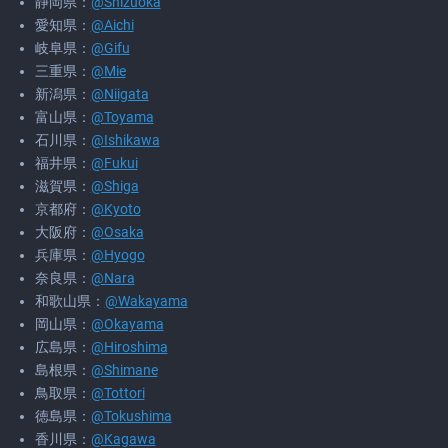
静岡県：
@Shizuoka
愛知県：
@Aichi
岐阜県：
@Gifu
三重県：
@Mie
新潟県：
@Niigata
富山県：
@Toyama
石川県：
@Ishikawa
福井県：
@Fukui
滋賀県：
@Shiga
京都府：
@Kyoto
大阪府：
@Osaka
兵庫県：
@Hyogo
奈良県：
@Nara
和歌山県：
@Wakayama
岡山県：
@Okayama
広島県：
@Hiroshima
島根県：
@Shimane
鳥取県：
@Tottori
徳島県：
@Tokushima
香川県：
@Kagawa