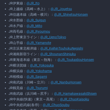
JR伊東線：
@JR_Ito
JR上越線（高崎～水上）：
@JR_Jouetsu
JR信越本線（高崎～横川）：
@JR_ShinetsuHonsen
JR水郡線：
@JR_Suigun
JR水戸線：
@JR_Mito
JR両毛線：
@JR_Ryoumou
JR上野東京ライン：
@JR_UenoTokyo
JR山手線：
@JR_Yamanote
JR京浜東北根岸線：
@JR_KeihinTouhokuNegishi
JR湘南新宿ライン：
@JR_ShounanShinjuku
JR東海道本線（東京～熱海）：
@JR_ToukaidouHonsen
JR横須賀線：
@JR_Yokosuka
JR横浜線：
@JR_Yokohama
JR相模線：
@JR_Sagami
JR南武線（川崎～立川）：
@JR_NanbuHonsen
JR鶴見線：
@JR_Tsurumi
JR南武線（浜川崎～尻手）：
@JR_HamakawasakiShisen
JR中央線(快速)（東京～高尾）：
@JR_ChuoKaisoku
JR中央総武線(各停)：
@JR_ChuoSoubu