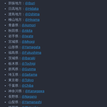
胆振地方：
@Iburi
日高地方：
@Hidaka
渡島地方：
@Oshima
檜山地方：
@Hiyama
青森県：
@Aomori
秋田県：
@Akita
岩手県：
@Iwate
宮城県：
@Miyagi
山形県：
@Yamagata
福島県：
@Fukushima
茨城県：
@Ibaraki
栃木県：
@Tochigi
群馬県：
@Gunma
埼玉県：
@Saitama
東京都：
@Tokyo
千葉県：
@Chiba
神奈川県：
@Kanagawa
長野県：
@Nagano
山梨県：
@Yamanashi