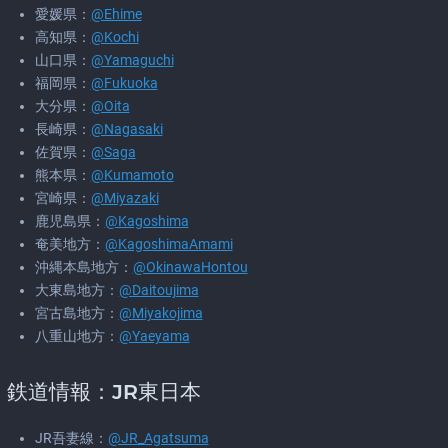
愛媛県：
@Ehime
高知県：
@Kochi
山口県：
@Yamaguchi
福岡県：
@Fukuoka
大分県：
@Oita
長崎県：
@Nagasaki
佐賀県：
@Saga
熊本県：
@Kumamoto
宮崎県：
@Miyazaki
鹿児島県：
@Kagoshima
奄美地方：
@KagoshimaAmami
沖縄本島地方：
@OkinawaHontou
大東島地方：
@Daitoujima
宮古島地方：
@Miyakojima
八重山地方：
@Yaeyama
鉄道情報：JR東日本
JR吾妻線：
@JR_Agatsuma