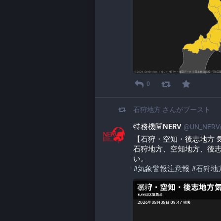
0
石狩地方
さんがブースト
特務機関NERV
@UN_NERV@
【石狩・空知・後志地方 気象警
石狩地方、空知地方、後
い。
#
気象警報注意報
#
石狩地