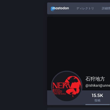
ディレクトリ
詳細
石狩地方
@Ishikari@unne
15.5K
投稿