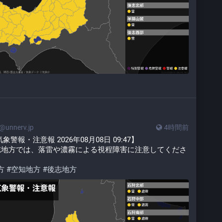
unnerv.jp
4時間前
報・注意報 2026年08月08日 09:47】
志地方では、落雷や濃霧による視程障害に注意してくださ
方
#
空知地方
#
後志地方