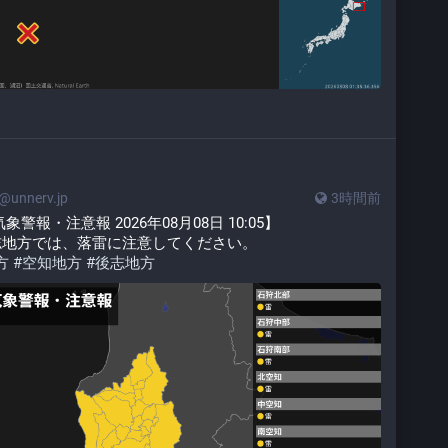
unnerv.jp
3時間前
報・注意報 2026年08月08日 10:05】
志地方では、落雷に注意してください。
方
#
空知地方
#
後志地方