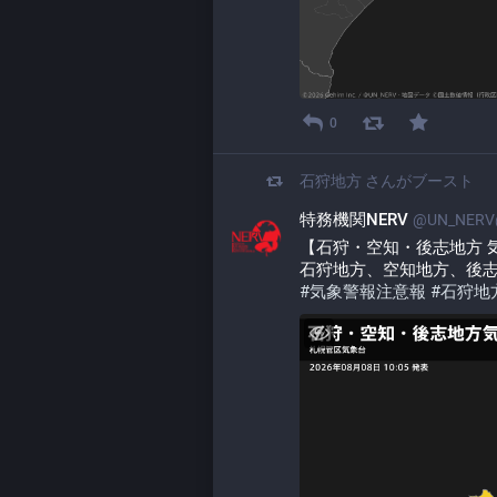
0
石狩地方
さんがブースト
特務機関NERV
@UN_NERV@
【石狩・空知・後志地方 気象警
石狩地方、空知地方、後
#
気象警報注意報
#
石狩地