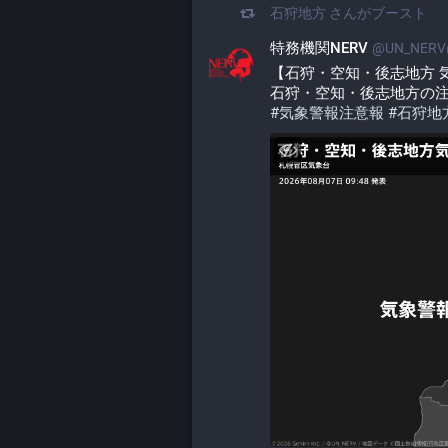
石狩地方
さんがブースト
特務機関NERV
@UN_NERV@
【石狩・空知・後志地方 気象警
石狩・空知・後志地方の
#
気象警報注意報
#
石狩地