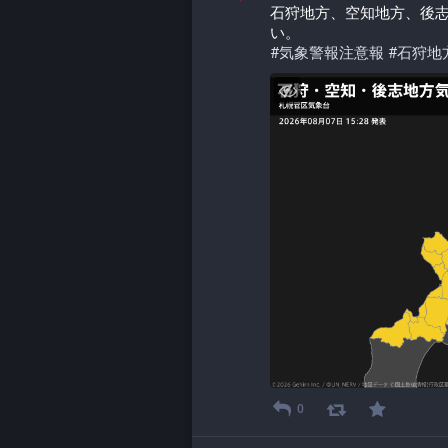
石狩地方、空知地方、後
い。
#
気象警報注意報
#
石狩地
0