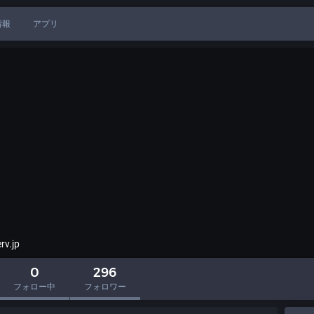
情報
アプリ
rv.jp
0
296
フォロー中
フォロワー