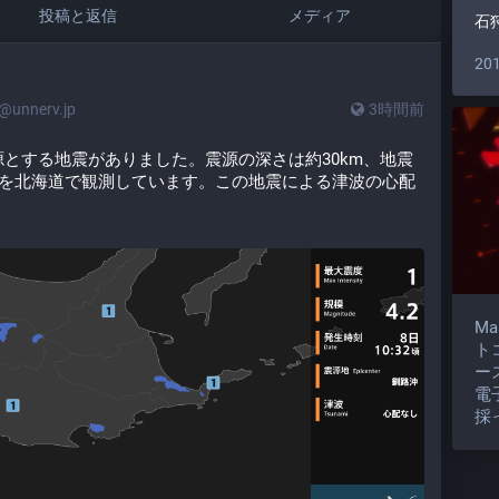
投稿と返信
メディア
石
20
unnerv.jp
3時間前
】
震源とする地震がありました。震源の深さは約30km、地震
度1を北海道で観測しています。この地震による津波の心配
M
ト
ー
電
採