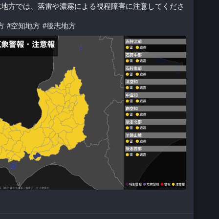
志地方では、落雷や濃霧による視程障害に注意してくださ
方
#
空知地方
#
後志地方