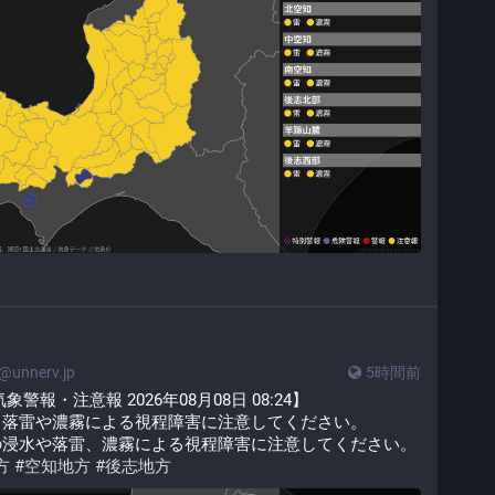
unnerv.jp
5時間前
報・注意報 2026年08月08日 08:24】
、落雷や濃霧による視程障害に注意してください。
の浸水や落雷、濃霧による視程障害に注意してください。
方
#
空知地方
#
後志地方