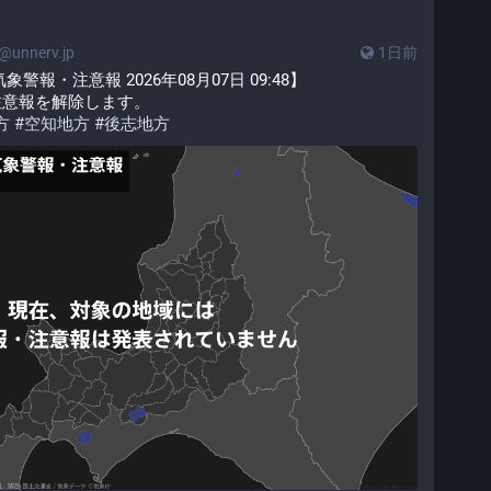
unnerv.jp
1日前
報・注意報 2026年08月07日 09:48】
注意報を解除します。
方
#
空知地方
#
後志地方