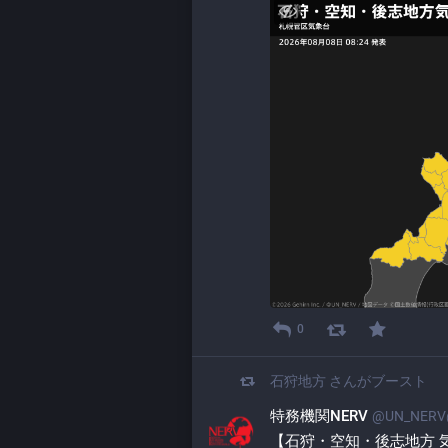
0
石狩地方
さんがブースト
特務機関NERV
@UN_NERV@
【石狩・空知・後志地方 気象警