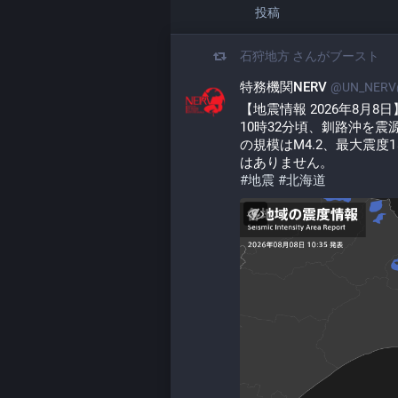
投稿
石狩地方
さんがブースト
特務機関NERV
@UN_NERV@
【地震情報 2026年8月8日
10時32分頃、釧路沖を
の規模はM4.2、最大震
はありません。
#
地震
#
北海道