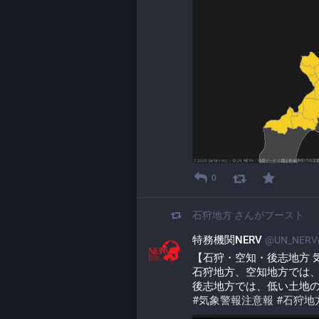
0
石狩地方
さんがブースト
特務機関NERV
@UN_NERV@
【石狩・空知・後志地方 気象警
石狩地方、空知地方では
後志地方では、低い土地
#
気象警報注意報
#
石狩地