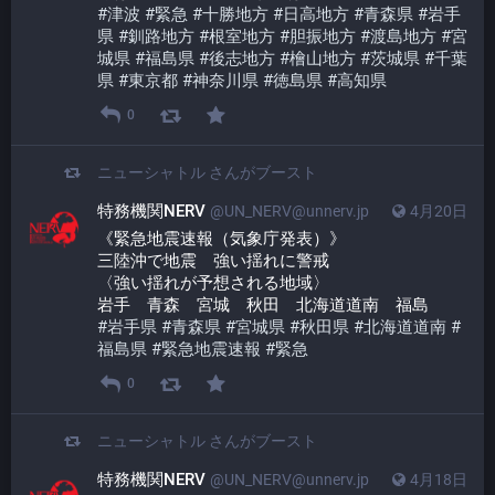
#
津波
#
緊急
#
十勝地方
#
日高地方
#
青森県
#
岩手
県
#
釧路地方
#
根室地方
#
胆振地方
#
渡島地方
#
宮
城県
#
福島県
#
後志地方
#
檜山地方
#
茨城県
#
千葉
県
#
東京都
#
神奈川県
#
徳島県
#
高知県
0
ニューシャトル
さんがブースト
特務機関NERV
@UN_NERV@unnerv.jp
4月20日
《緊急地震速報（気象庁発表）》
三陸沖で地震　強い揺れに警戒
〈強い揺れが予想される地域〉
岩手　青森　宮城　秋田　北海道道南　福島
#
岩手県
#
青森県
#
宮城県
#
秋田県
#
北海道道南
#
福島県
#
緊急地震速報
#
緊急
0
ニューシャトル
さんがブースト
特務機関NERV
@UN_NERV@unnerv.jp
4月18日