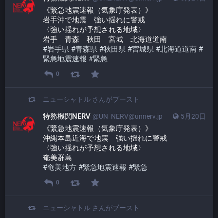
《緊急地震速報（気象庁発表）》
岩手沖で地震　強い揺れに警戒
〈強い揺れが予想される地域〉
岩手　青森　秋田　宮城　北海道道南
#
岩手県
#
青森県
#
秋田県
#
宮城県
#
北海道道南
#
緊急地震速報
#
緊急
0
ニューシャトル
さんがブースト
特務機関NERV
@UN_NERV@unnerv.jp
5月20日
《緊急地震速報（気象庁発表）》
沖縄本島近海で地震　強い揺れに警戒
〈強い揺れが予想される地域〉
奄美群島
#
奄美地方
#
緊急地震速報
#
緊急
0
ニューシャトル
さんがブースト