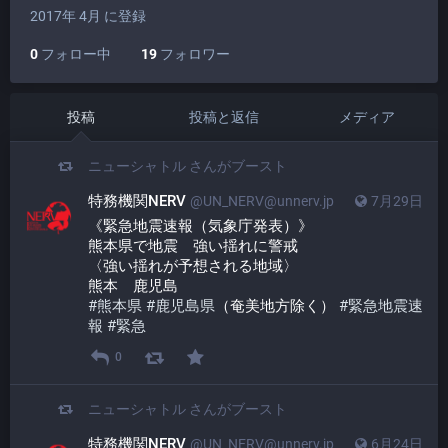
2017年 4月 に登録
0
フォロー中
19
フォロワー
投稿
投稿と返信
メディア
ニューシャトル
さんがブースト
特務機関NERV
@UN_NERV@unnerv.jp
7月29日
《緊急地震速報（気象庁発表）》
熊本県で地震　強い揺れに警戒
〈強い揺れが予想される地域〉
熊本　鹿児島
#
熊本県
#
鹿児島県
（奄美地方除く） 
#
緊急地震速
報
#
緊急
0
ニューシャトル
さんがブースト
特務機関NERV
@UN_NERV@unnerv.jp
6月24日