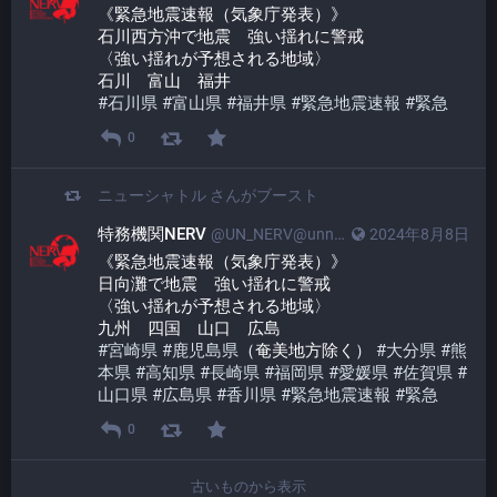
《緊急地震速報（気象庁発表）》
石川西方沖で地震　強い揺れに警戒
〈強い揺れが予想される地域〉
石川　富山　福井
#
石川県
#
富山県
#
福井県
#
緊急地震速報
#
緊急
0
ニューシャトル
さんがブースト
特務機関NERV
@UN_NERV@unnerv.jp
2024年8月8日
《緊急地震速報（気象庁発表）》
日向灘で地震　強い揺れに警戒
〈強い揺れが予想される地域〉
九州　四国　山口　広島
#
宮崎県
#
鹿児島県
（奄美地方除く） 
#
大分県
#
熊
本県
#
高知県
#
長崎県
#
福岡県
#
愛媛県
#
佐賀県
#
山口県
#
広島県
#
香川県
#
緊急地震速報
#
緊急
0
古いものから表示