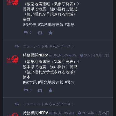
《緊急地震速報（気象庁発表）》
長野県で地震　強い揺れに警戒
〈強い揺れが予想される地域〉
長野
#
長野県
#
緊急地震速報
#
緊急
0
ニューシャトル
さんがブースト
特務機関NERV
@UN_NERV@unnerv.jp
2025年3月17日
《緊急地震速報（気象庁発表）》
熊本県で地震　強い揺れに警戒
〈強い揺れが予想される地域〉
熊本
#
熊本県
#
緊急地震速報
#
緊急
0
ニューシャトル
さんがブースト
特務機関NERV
@UN_NERV@unnerv.jp
2024年11月26日