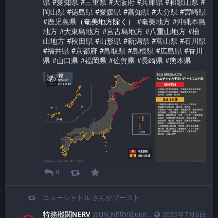
県
#
愛知県
#
三重県
#
大阪府
#
兵庫県
#
和歌山県
#
岡山県
#
徳島県
#
愛媛県
#
高知県
#
大分県
#
宮崎県
#
鹿児島県
（奄美地方除く） 
#
奄美地方
#
沖縄本島
地方
#
大東島地方
#
宮古島地方
#
八重山地方
#
檜
山地方
#
秋田県
#
山形県
#
新潟県
#
富山県
#
石川県
#
福井県
#
京都府
#
鳥取県
#
島根県
#
広島県
#
香川
県
#
山口県
#
福岡県
#
佐賀県
#
長崎県
#
熊本県
0
ニューシャトル
さんがブースト
特務機関NERV
@UN_NERV@unnerv.jp
2025年7月6日