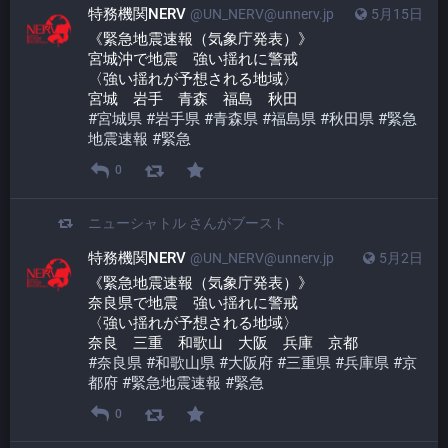
特務機関NERV
@UN_NERV@unnerv.jp
5月15日
《緊急地震速報（気象庁発表）》
宮城沖で地震　強い揺れに警戒
〈強い揺れが予想される地域〉
宮城　岩手　青森　福島　秋田
#
宮城県
#
岩手県
#
青森県
#
福島県
#
秋田県
#
緊急
地震速報
#
緊急
0
ニューシャトル
さんがブースト
特務機関NERV
@UN_NERV@unnerv.jp
5月2日
《緊急地震速報（気象庁発表）》
奈良県で地震　強い揺れに警戒
〈強い揺れが予想される地域〉
奈良　三重　和歌山　大阪　兵庫　京都
#
奈良県
#
和歌山県
#
大阪府
#
三重県
#
兵庫県
#
京
都府
#
緊急地震速報
#
緊急
0