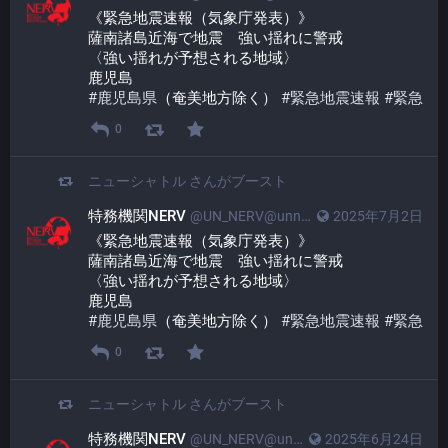
《緊急地震速報（気象庁発表）》
薩南諸島近海で地震　強い揺れに警戒
〈強い揺れが予想される地域〉
鹿児島
#
鹿児島県
（奄美地方除く） 
#
緊急地震速報
#
緊急
0
ニューシャトル
さんがブースト
特務機関NERV
@UN_NERV@unnerv.jp
2025年7月2日
《緊急地震速報（気象庁発表）》
薩南諸島近海で地震　強い揺れに警戒
〈強い揺れが予想される地域〉
鹿児島
#
鹿児島県
（奄美地方除く） 
#
緊急地震速報
#
緊急
0
ニューシャトル
さんがブースト
特務機関NERV
@UN_NERV@unnerv.jp
2025年6月24日