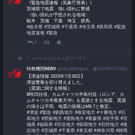
《緊急地震速報（気象庁発表）》
茨城県で地震　強い揺れに警戒
〈強い揺れが予想される地域〉
栃木　茨城　千葉　埼玉　群馬
#
栃木県
#
茨城県
#
千葉県
#
埼玉県
#
群馬県
#
緊急
地震速報
#
緊急
0
ニューシャトル
さんがブースト
特務機関NERV
@UN_NERV@unnerv.jp
2025年7月30日
【津波情報 2025年7月30日】
津波警報を切り替えました。
［震源に関する情報］
8時25分頃、カムチャツカ半島付近（ロシア、カ
ムチャツカ半島東方沖）を震源とする地震。震源
の深さは不明、地震の規模はM8.7と推定。
#
津波
#
緊急
#
釧路地方
#
根室地方
#
十勝地方
#
日
高地方
#
胆振地方
#
渡島地方
#
青森県
#
岩手県
#
宮
城県
#
福島県
#
宗谷地方
#
留萌地方
#
石狩地方
#
後
志地方
#
茨城県
#
千葉県
#
東京都
#
神奈川県
#
静岡