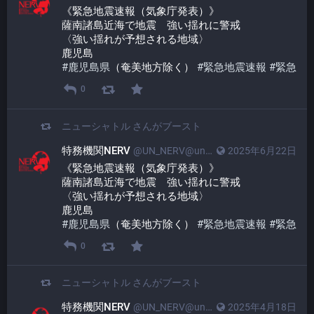
《緊急地震速報（気象庁発表）》
薩南諸島近海で地震　強い揺れに警戒
〈強い揺れが予想される地域〉
鹿児島
#
鹿児島県
（奄美地方除く） 
#
緊急地震速報
#
緊急
0
ニューシャトル
さんがブースト
特務機関NERV
@UN_NERV@unnerv.jp
2025年6月22日
《緊急地震速報（気象庁発表）》
薩南諸島近海で地震　強い揺れに警戒
〈強い揺れが予想される地域〉
鹿児島
#
鹿児島県
（奄美地方除く） 
#
緊急地震速報
#
緊急
0
ニューシャトル
さんがブースト
特務機関NERV
@UN_NERV@unnerv.jp
2025年4月18日