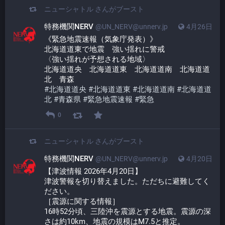
ニューシャトル
さんがブースト
特務機関NERV
@UN_NERV@unnerv.jp
4月26日
《緊急地震速報（気象庁発表）》
北海道道東で地震　強い揺れに警戒
〈強い揺れが予想される地域〉
北海道道央　北海道道東　北海道道南　北海道道
北　青森
#
北海道道央
#
北海道道東
#
北海道道南
#
北海道道
北
#
青森県
#
緊急地震速報
#
緊急
0
ニューシャトル
さんがブースト
特務機関NERV
@UN_NERV@unnerv.jp
4月20日
【津波情報 2026年4月20日】
津波警報を切り替えました。ただちに避難してく
ださい。
［震源に関する情報］
16時52分頃、三陸沖を震源とする地震。震源の深
さは約10km、地震の規模はM7.5と推定。