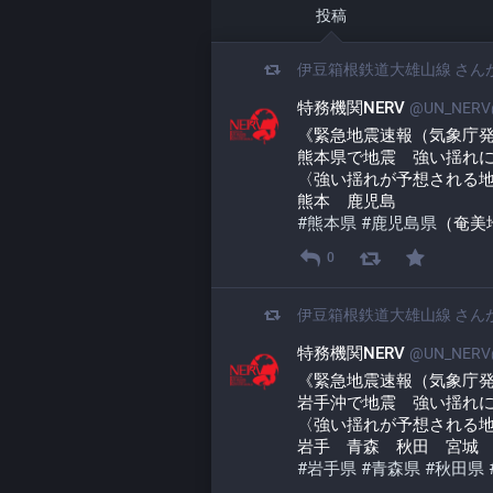
投稿
伊豆箱根鉄道大雄山線
さん
特務機関NERV
@UN_NERV@
《緊急地震速報（気象庁
熊本県で地震　強い揺れ
〈強い揺れが予想される
熊本　鹿児島
#
熊本県
#
鹿児島県
（奄美
0
伊豆箱根鉄道大雄山線
さん
特務機関NERV
@UN_NERV@
《緊急地震速報（気象庁
岩手沖で地震　強い揺れ
〈強い揺れが予想される
岩手　青森　秋田　宮城
#
岩手県
#
青森県
#
秋田県