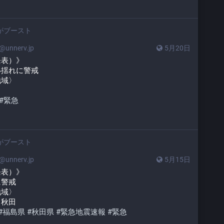
がブースト
unnerv.jp
5月20日
発表）》
い揺れに警戒
地域〉
#
緊急
がブースト
unnerv.jp
5月15日
発表）》
に警戒
地域〉
　秋田
#
福島県
#
秋田県
#
緊急地震速報
#
緊急