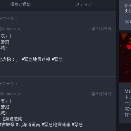
投稿と返信
メディア
伊
え
がブースト
20
unnerv.jp
7月29日
発表）》
に警戒
地域〉
地方除く） 
#
緊急地震速報
#
緊急
がブースト
M
unnerv.jp
6月24日
ト
発表）》
ー
に警戒
電
地域〉
採
　北海道道南
#
宮城県
#
北海道道南
#
緊急地震速報
#
緊急