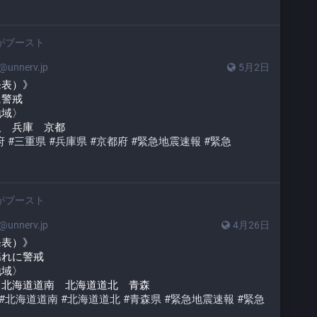
がブースト
unnerv.jp
5月2日
発表）》
に警戒
地域〉
阪　兵庫　京都
府
#
三重県
#
兵庫県
#
京都府
#
緊急地震速報
#
緊急
がブースト
unnerv.jp
4月26日
発表）》
揺れに警戒
地域〉
　北海道道南　北海道道北　青森
#
北海道道南
#
北海道道北
#
青森県
#
緊急地震速報
#
緊急