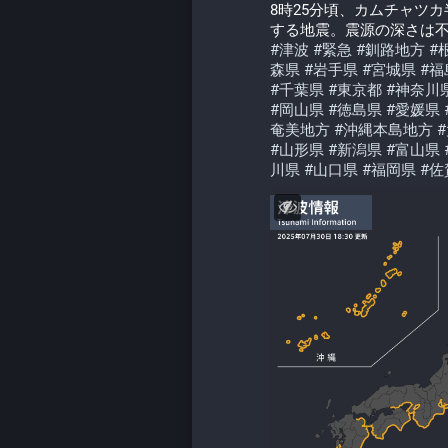
8時25分頃、カムチャツ
する地震。震源の深さは不
#
津波
#
緊急
#
釧路地方
#
森県
#
岩手県
#
宮城県
#
福
#
千葉県
#
東京都
#
神奈川
#
岡山県
#
徳島県
#
愛媛県
奄美地方
#
沖縄本島地方
#
#
山形県
#
新潟県
#
富山県
川県
#
山口県
#
福岡県
#
佐