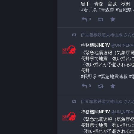
岩手　青森　宮城　秋田
#
岩手県
#
青森県
#
宮城県
0
伊豆箱根鉄道大雄山線
さん
特務機関NERV
@UN_NERV@
《緊急地震速報（気象庁
長野県で地震　強い揺れ
〈強い揺れが予想される
長野
#
長野県
#
緊急地震速報
#
0
伊豆箱根鉄道大雄山線
さん
特務機関NERV
@UN_NERV@
《緊急地震速報（気象庁
長野県で地震　強い揺れ
〈強い揺れが予想される