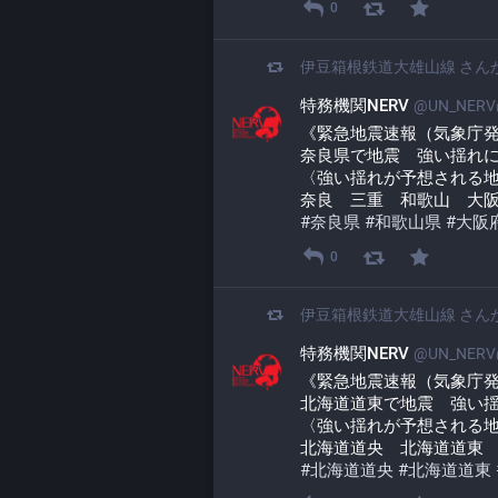
0
伊豆箱根鉄道大雄山線
さん
特務機関NERV
@UN_NERV@
《緊急地震速報（気象庁
奈良県で地震　強い揺れ
〈強い揺れが予想される
奈良　三重　和歌山　大
#
奈良県
#
和歌山県
#
大阪
0
伊豆箱根鉄道大雄山線
さん
特務機関NERV
@UN_NERV@
《緊急地震速報（気象庁
北海道道東で地震　強い
〈強い揺れが予想される
北海道道央　北海道道東
#
北海道道央
#
北海道道東