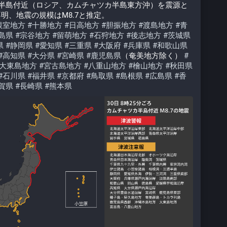
カ半島付近（ロシア、カムチャツカ半島東方沖）を震源と
明、地震の規模はM8.7と推定。
根室地方
#
十勝地方
#
日高地方
#
胆振地方
#
渡島地方
#
青
島県
#
宗谷地方
#
留萌地方
#
石狩地方
#
後志地方
#
茨城県
県
#
静岡県
#
愛知県
#
三重県
#
大阪府
#
兵庫県
#
和歌山県
#
高知県
#
大分県
#
宮崎県
#
鹿児島県
（奄美地方除く） 
#
大東島地方
#
宮古島地方
#
八重山地方
#
檜山地方
#
秋田県
#
石川県
#
福井県
#
京都府
#
鳥取県
#
島根県
#
広島県
#
香
賀県
#
長崎県
#
熊本県