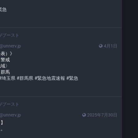
緊急
がブースト
unnerv.jp
4月1日
発表）》
に警戒
地域〉
　群馬
#
埼玉県
#
群馬県
#
緊急地震速報
#
緊急
がブースト
unnerv.jp
2025年7月30日
日】
た。