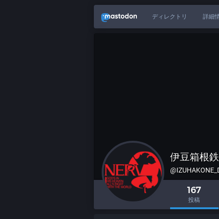
ディレクトリ
詳細
伊豆箱根鉄
@IZUHAKONE_D
167
投稿