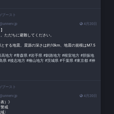
がブースト
unnerv.jp
4月20日
日】
た。ただちに避難してください。
源とする地震。震源の深さは約10km、地震の規模はM7.5
日高地方
#
青森県
#
岩手県
#
釧路地方
#
根室地方
#
胆振地
島県
#
後志地方
#
檜山地方
#
茨城県
#
千葉県
#
東京都
#
神
がブースト
unnerv.jp
4月20日
発表）》
に警戒
地域〉