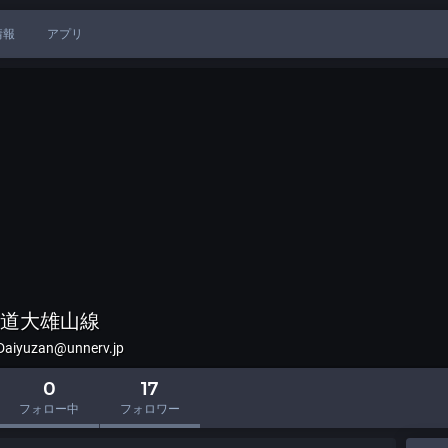
情報
アプリ
道大雄山線
aiyuzan@unnerv.jp
0
17
フォロー中
フォロワー