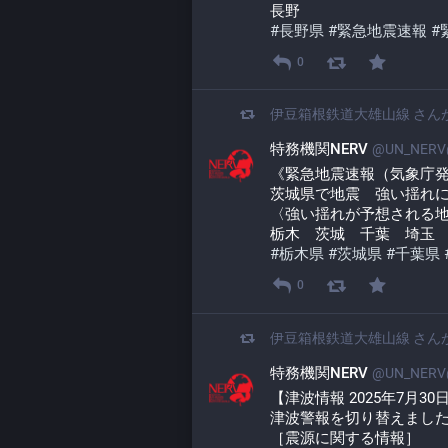
長野
#
長野県
#
緊急地震速報
#
0
伊豆箱根鉄道大雄山線
さん
特務機関NERV
@UN_NERV@
《緊急地震速報（気象庁
茨城県で地震　強い揺れ
〈強い揺れが予想される
栃木　茨城　千葉　埼玉
#
栃木県
#
茨城県
#
千葉県
0
伊豆箱根鉄道大雄山線
さん
特務機関NERV
@UN_NERV@
【津波情報 2025年7月30
津波警報を切り替えまし
［震源に関する情報］