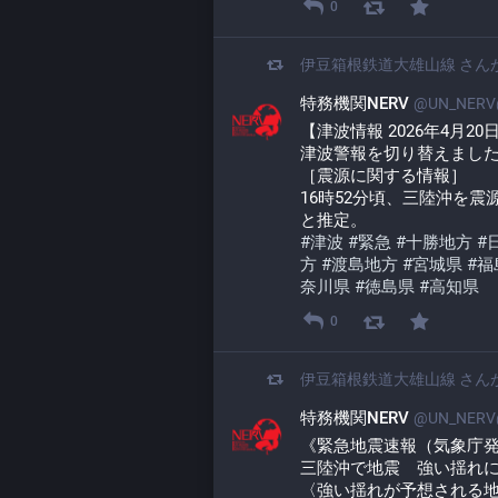
0
伊豆箱根鉄道大雄山線
さん
特務機関NERV
@UN_NERV@
【津波情報 2026年4月20
津波警報を切り替えまし
［震源に関する情報］
16時52分頃、三陸沖を震
と推定。
#
津波
#
緊急
#
十勝地方
#
方
#
渡島地方
#
宮城県
#
福
奈川県
#
徳島県
#
高知県
0
伊豆箱根鉄道大雄山線
さん
特務機関NERV
@UN_NERV@
《緊急地震速報（気象庁
三陸沖で地震　強い揺れ
〈強い揺れが予想される