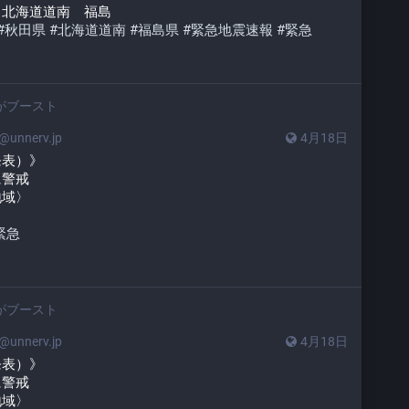
　北海道道南　福島
#
秋田県
#
北海道道南
#
福島県
#
緊急地震速報
#
緊急
がブースト
unnerv.jp
4月18日
発表）》
に警戒
地域〉
緊急
がブースト
unnerv.jp
4月18日
発表）》
に警戒
地域〉