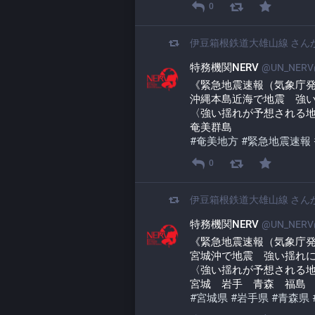
0
伊豆箱根鉄道大雄山線
さん
特務機関NERV
@UN_NERV@
《緊急地震速報（気象庁
沖縄本島近海で地震　強
〈強い揺れが予想される
奄美群島
#
奄美地方
#
緊急地震速報
0
伊豆箱根鉄道大雄山線
さん
特務機関NERV
@UN_NERV@
《緊急地震速報（気象庁
宮城沖で地震　強い揺れ
〈強い揺れが予想される
宮城　岩手　青森　福島
#
宮城県
#
岩手県
#
青森県