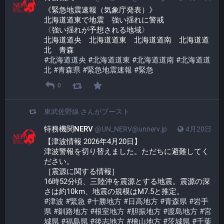
《緊急地震速報（気象庁発表）》
北海道道東で地震　強い揺れに警戒
〈強い揺れが予想される地域〉
北海道道央　北海道道東　北海道道南　北海道道
北　青森
#
北海道道央
#
北海道道東
#
北海道道南
#
北海道道
北
#
青森県
#
緊急地震速報
#
緊急
0
東武佐野線
さんがブースト
特務機関NERV
@UN_NERV@unnerv.jp
4月20日
【津波情報 2026年4月20日】
津波警報を切り替えました。ただちに避難してく
ださい。
［震源に関する情報］
16時52分頃、三陸沖を震源とする地震。震源の深
さは約10km、地震の規模はM7.5と推定。
#
津波
#
緊急
#
十勝地方
#
日高地方
#
青森県
#
岩手
県
#
釧路地方
#
根室地方
#
胆振地方
#
渡島地方
#
宮
城県
#
福島県
#
後志地方
#
檜山地方
#
茨城県
#
千葉