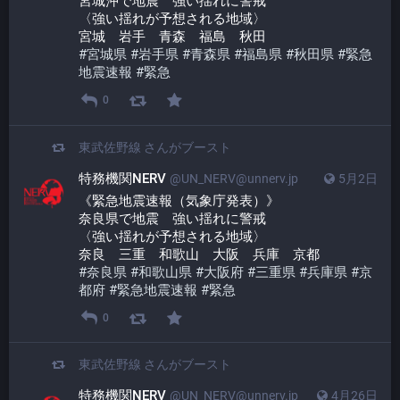
宮城沖で地震　強い揺れに警戒
〈強い揺れが予想される地域〉
宮城　岩手　青森　福島　秋田
#
宮城県
#
岩手県
#
青森県
#
福島県
#
秋田県
#
緊急
地震速報
#
緊急
0
東武佐野線
さんがブースト
特務機関NERV
@UN_NERV@unnerv.jp
5月2日
《緊急地震速報（気象庁発表）》
奈良県で地震　強い揺れに警戒
〈強い揺れが予想される地域〉
奈良　三重　和歌山　大阪　兵庫　京都
#
奈良県
#
和歌山県
#
大阪府
#
三重県
#
兵庫県
#
京
都府
#
緊急地震速報
#
緊急
0
東武佐野線
さんがブースト
特務機関NERV
@UN_NERV@unnerv.jp
4月26日