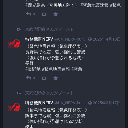
#
鹿児島県
（奄美地方除く） 
#
緊急地震速報
#
緊急
0
東武佐野線
さんがブースト
特務機関NERV
@UN_NERV@unnerv.jp
2025年4月18日
《緊急地震速報（気象庁発表）》
長野県で地震　強い揺れに警戒
〈強い揺れが予想される地域〉
長野
#
長野県
#
緊急地震速報
#
緊急
0
東武佐野線
さんがブースト
特務機関NERV
@UN_NERV@unnerv.jp
2025年3月17日
《緊急地震速報（気象庁発表）》
熊本県で地震　強い揺れに警戒
〈強い揺れが予想される地域〉
熊本