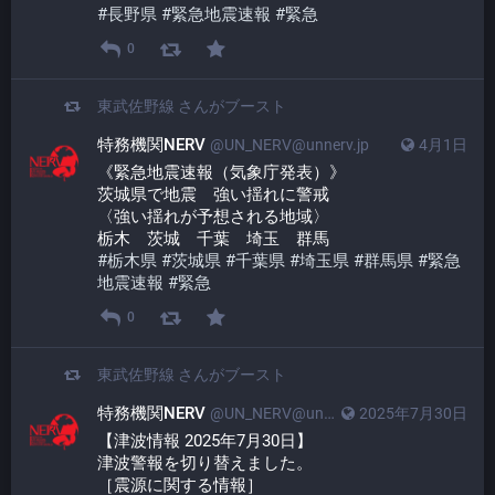
#
長野県
#
緊急地震速報
#
緊急
0
東武佐野線
さんがブースト
特務機関NERV
@UN_NERV@unnerv.jp
4月1日
《緊急地震速報（気象庁発表）》
茨城県で地震　強い揺れに警戒
〈強い揺れが予想される地域〉
栃木　茨城　千葉　埼玉　群馬
#
栃木県
#
茨城県
#
千葉県
#
埼玉県
#
群馬県
#
緊急
地震速報
#
緊急
0
東武佐野線
さんがブースト
特務機関NERV
@UN_NERV@unnerv.jp
2025年7月30日
【津波情報 2025年7月30日】
津波警報を切り替えました。
［震源に関する情報］