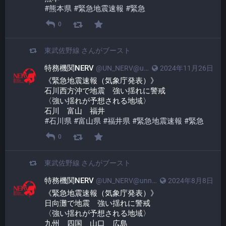
#
熊本県
#
緊急地震速報
#
緊急
0
東武佐野線
さんがブースト
特務機関NERV
@UN_NERV@unnerv.jp
2024年11月26日
《緊急地震速報（気象庁発表）》
石川西方沖で地震　強い揺れに警戒
〈強い揺れが予想される地域〉
石川　富山　福井
#
石川県
#
富山県
#
福井県
#
緊急地震速報
#
緊急
0
東武佐野線
さんがブースト
特務機関NERV
@UN_NERV@unnerv.jp
2024年8月8日
《緊急地震速報（気象庁発表）》
日向灘で地震　強い揺れに警戒
〈強い揺れが予想される地域〉
九州　四国　山口　広島