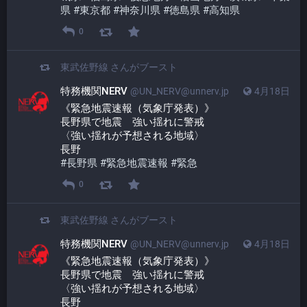
県
#
東京都
#
神奈川県
#
徳島県
#
高知県
0
東武佐野線
さんがブースト
特務機関NERV
@UN_NERV@unnerv.jp
4月18日
《緊急地震速報（気象庁発表）》
長野県で地震　強い揺れに警戒
〈強い揺れが予想される地域〉
長野
#
長野県
#
緊急地震速報
#
緊急
0
東武佐野線
さんがブースト
特務機関NERV
@UN_NERV@unnerv.jp
4月18日
《緊急地震速報（気象庁発表）》
長野県で地震　強い揺れに警戒
〈強い揺れが予想される地域〉
長野