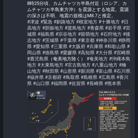
8時25分頃、カムチャツカ半島付近（ロシア、カ
ムチャツカ半島東方沖）を震源とする地震。震源
の深さは不明、地震の規模はM8.7と推定。
#
津波
#
緊急
#
釧路地方
#
根室地方
#
十勝地方
#
日
高地方
#
胆振地方
#
渡島地方
#
青森県
#
岩手県
#
宮
城県
#
福島県
#
宗谷地方
#
留萌地方
#
石狩地方
#
後
志地方
#
茨城県
#
千葉県
#
東京都
#
神奈川県
#
静岡
県
#
愛知県
#
三重県
#
大阪府
#
兵庫県
#
和歌山県
#
岡山県
#
徳島県
#
愛媛県
#
高知県
#
大分県
#
宮崎県
#
鹿児島県
（奄美地方除く） 
#
奄美地方
#
沖縄本島
地方
#
大東島地方
#
宮古島地方
#
八重山地方
#
檜
山地方
#
秋田県
#
山形県
#
新潟県
#
富山県
#
石川県
#
福井県
#
京都府
#
鳥取県
#
島根県
#
広島県
#
香川
県
#
山口県
#
福岡県
#
佐賀県
#
長崎県
#
熊本県