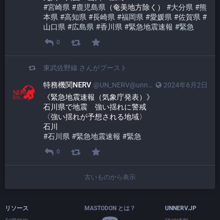
#
宮崎県
#
鹿児島県
（奄美地方除く） 
#
大分県
#
熊
本県
#
高知県
#
長崎県
#
福岡県
#
愛媛県
#
佐賀県
#
山口県
#
広島県
#
香川県
#
緊急地震速報
#
緊急
0
東武佐野線
さんがブースト
特務機関NERV
@UN_NERV@unnerv.jp
2024年6月2日
《緊急地震速報（気象庁発表）》
石川県で地震　強い揺れに警戒
〈強い揺れが予想される地域〉
石川
#
石川県
#
緊急地震速報
#
緊急
0
古いものから表示
リソース
MASTODON とは？
UNNERV.JP