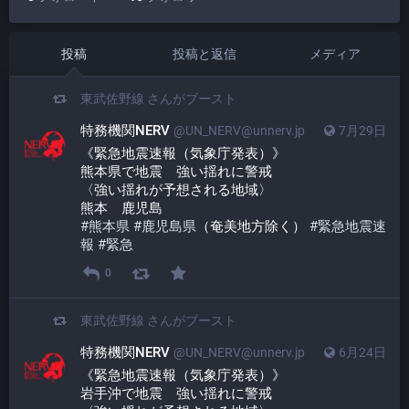
投稿
投稿と返信
メディア
東武佐野線
さんがブースト
特務機関NERV
@UN_NERV@unnerv.jp
7月29日
《緊急地震速報（気象庁発表）》
熊本県で地震　強い揺れに警戒
〈強い揺れが予想される地域〉
熊本　鹿児島
#
熊本県
#
鹿児島県
（奄美地方除く） 
#
緊急地震速
報
#
緊急
0
東武佐野線
さんがブースト
特務機関NERV
@UN_NERV@unnerv.jp
6月24日
《緊急地震速報（気象庁発表）》
岩手沖で地震　強い揺れに警戒