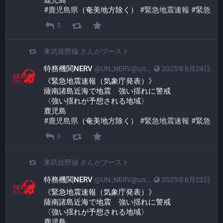
鹿児島
#
鹿児島県
（奄美地方除く） 
#
緊急地震速報
#
緊急
0
東武佐野線
さんがブースト
特務機関NERV
@UN_NERV@unnerv.jp
2025年6月24日
《緊急地震速報（気象庁発表）》
薩南諸島近海で地震　強い揺れに警戒
〈強い揺れが予想される地域〉
鹿児島
#
鹿児島県
（奄美地方除く） 
#
緊急地震速報
#
緊急
0
東武佐野線
さんがブースト
特務機関NERV
@UN_NERV@unnerv.jp
2025年6月22日
《緊急地震速報（気象庁発表）》
薩南諸島近海で地震　強い揺れに警戒
〈強い揺れが予想される地域〉
鹿児島