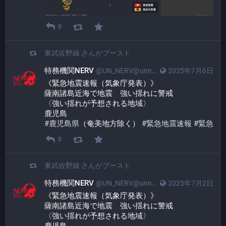
0
東武佐野線
さんがブースト
特務機関NERV
@UN_NERV@unnerv.jp
2025年7月6日
《緊急地震速報（気象庁発表）》
薩南諸島近海で地震　強い揺れに警戒
〈強い揺れが予想される地域〉
鹿児島
#
鹿児島県
（奄美地方除く） 
#
緊急地震速報
#
緊急
0
東武佐野線
さんがブースト
特務機関NERV
@UN_NERV@unnerv.jp
2025年7月2日
《緊急地震速報（気象庁発表）》
薩南諸島近海で地震　強い揺れに警戒
〈強い揺れが予想される地域〉