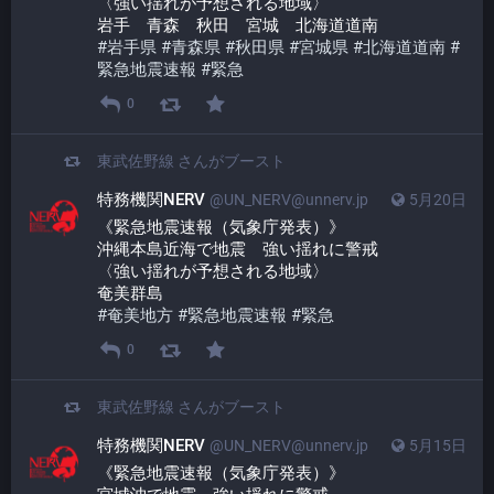
〈強い揺れが予想される地域〉
岩手　青森　秋田　宮城　北海道道南
#
岩手県
#
青森県
#
秋田県
#
宮城県
#
北海道道南
#
緊急地震速報
#
緊急
0
東武佐野線
さんがブースト
特務機関NERV
@UN_NERV@unnerv.jp
5月20日
《緊急地震速報（気象庁発表）》
沖縄本島近海で地震　強い揺れに警戒
〈強い揺れが予想される地域〉
奄美群島
#
奄美地方
#
緊急地震速報
#
緊急
0
東武佐野線
さんがブースト
特務機関NERV
@UN_NERV@unnerv.jp
5月15日
《緊急地震速報（気象庁発表）》