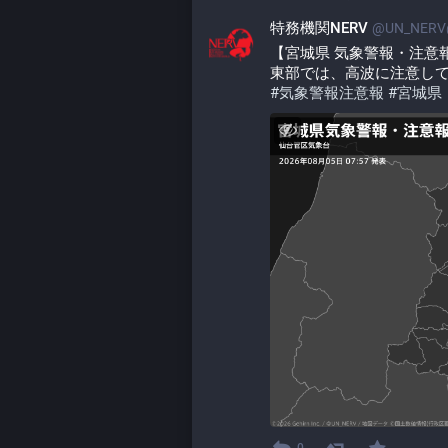
特務機関NERV
@UN_NERV@
【宮城県 気象警報・注意報 20
東部では、高波に注意し
#
気象警報注意報
#
宮城県