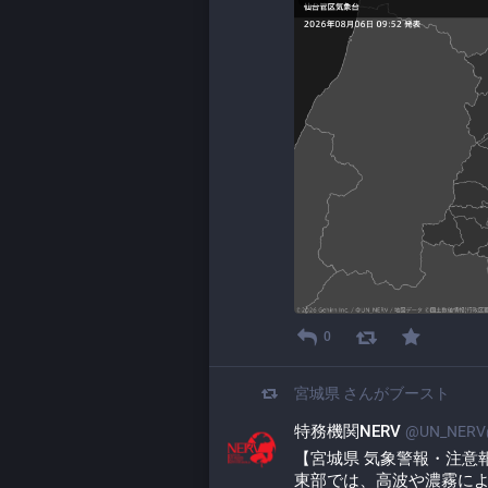
0
宮城県
さんがブースト
特務機関NERV
@UN_NERV@
【宮城県 気象警報・注意報 20
東部では、高波や濃霧に