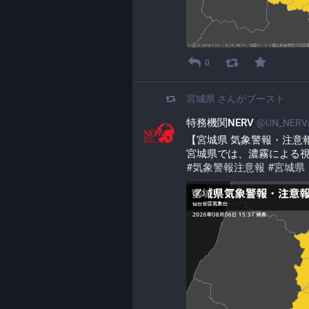
0
宮城県
さんがブースト
特務機関NERV
@UN_NERV@
【宮城県 気象警報・注意報 20
宮城県では、濃霧による
#
気象警報注意報
#
宮城県