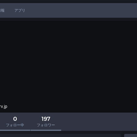
情報
アプリ
v.jp
0
197
フォロー中
フォロワー