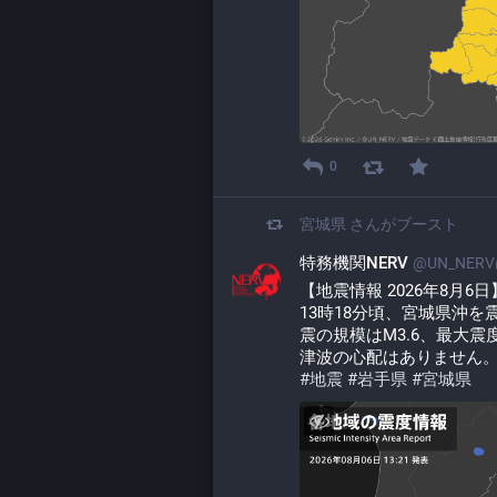
0
宮城県
さんがブースト
特務機関NERV
@UN_NERV@
【地震情報 2026年8月6日
13時18分頃、宮城県沖
震の規模はM3.6、最大
津波の心配はありません
#
地震
#
岩手県
#
宮城県