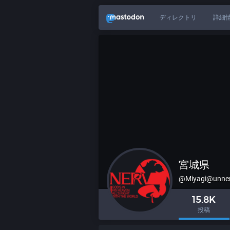
ディレクトリ
詳細
宮城県
@Miyagi@unner
15.8K
投稿