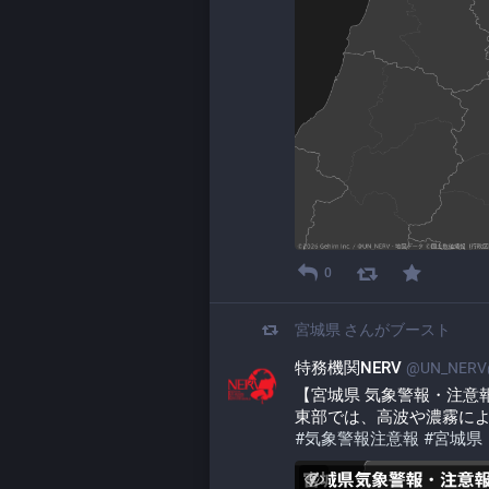
0
宮城県
さんがブースト
特務機関NERV
@UN_NERV@
【宮城県 気象警報・注意報 20
東部では、高波や濃霧に
#
気象警報注意報
#
宮城県