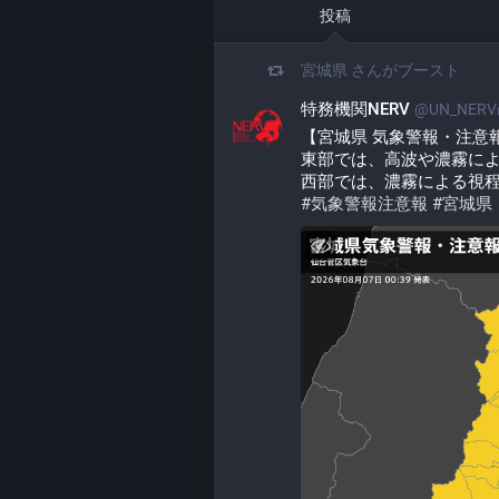
投稿
宮城県
さんがブースト
特務機関NERV
@UN_NERV@
【宮城県 気象警報・注意報 20
東部では、高波や濃霧に
西部では、濃霧による視
#
気象警報注意報
#
宮城県