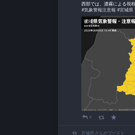
西部では、濃霧による視
#
気象警報注意報
#
宮城県
0
宮城県
さんがブースト