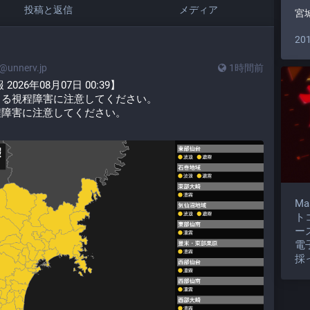
投稿と返信
メディア
宮
20
unnerv.jp
1時間前
26年08月07日 00:39】
よる視程障害に注意してください。
程障害に注意してください。
M
ト
ー
電
採