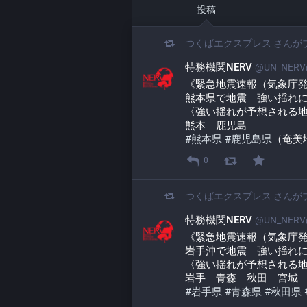
投稿
つくばエクスプレス
さんが
特務機関NERV
@UN_NERV@
《緊急地震速報（気象庁
熊本県で地震　強い揺れ
〈強い揺れが予想される
熊本　鹿児島
#
熊本県
#
鹿児島県
（奄美
0
つくばエクスプレス
さんが
特務機関NERV
@UN_NERV@
《緊急地震速報（気象庁
岩手沖で地震　強い揺れ
〈強い揺れが予想される
岩手　青森　秋田　宮城
#
岩手県
#
青森県
#
秋田県