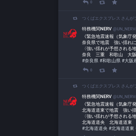
0
つくばエクスプレス
さんが
特務機関NERV
@UN_NERV@
《緊急地震速報（気象庁
奈良県で地震　強い揺れ
〈強い揺れが予想される
奈良　三重　和歌山　大
#
奈良県
#
和歌山県
#
大阪
0
つくばエクスプレス
さんが
特務機関NERV
@UN_NERV@
《緊急地震速報（気象庁
北海道道東で地震　強い
〈強い揺れが予想される
北海道道央　北海道道東
#
北海道道央
#
北海道道東