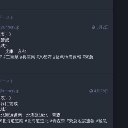
ブースト
unnerv.jp
5月2日
発表）》
に警戒
地域〉
阪　兵庫　京都
府
#
三重県
#
兵庫県
#
京都府
#
緊急地震速報
#
緊急
ブースト
unnerv.jp
4月26日
発表）》
揺れに警戒
地域〉
　北海道道南　北海道道北　青森
#
北海道道南
#
北海道道北
#
青森県
#
緊急地震速報
#
緊急