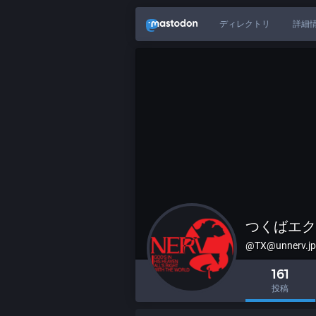
ディレクトリ
詳細
つくばエク
@TX@unnerv.jp
161
投稿