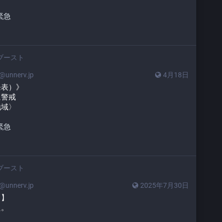
緊急
ブースト
unnerv.jp
4月18日
発表）》
に警戒
地域〉
緊急
ブースト
unnerv.jp
2025年7月30日
日】
た。