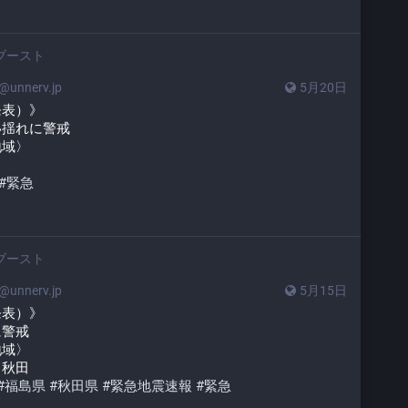
ブースト
unnerv.jp
5月20日
発表）》
い揺れに警戒
地域〉
#
緊急
ブースト
unnerv.jp
5月15日
発表）》
に警戒
地域〉
　秋田
#
福島県
#
秋田県
#
緊急地震速報
#
緊急