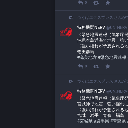
0
つくばエクスプレス
さんが
特務機関NERV
@UN_NERV@
《緊急地震速報（気象庁
沖縄本島近海で地震　強
〈強い揺れが予想される
奄美群島
#
奄美地方
#
緊急地震速報
0
つくばエクスプレス
さんが
特務機関NERV
@UN_NERV@
《緊急地震速報（気象庁
宮城沖で地震　強い揺れ
〈強い揺れが予想される
宮城　岩手　青森　福島
#
宮城県
#
岩手県
#
青森県