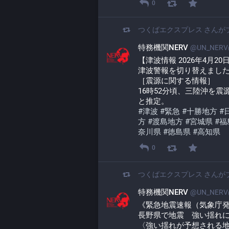
0
つくばエクスプレス
さんが
特務機関NERV
@UN_NERV@
【津波情報 2026年4月20
津波警報を切り替えまし
［震源に関する情報］
16時52分頃、三陸沖を震
と推定。
#
津波
#
緊急
#
十勝地方
#
方
#
渡島地方
#
宮城県
#
福
奈川県
#
徳島県
#
高知県
0
つくばエクスプレス
さんが
特務機関NERV
@UN_NERV@
《緊急地震速報（気象庁
長野県で地震　強い揺れ
〈強い揺れが予想される