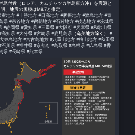
カ半島付近（ロシア、カムチャツカ半島東方沖）を震源と
明、地震の規模はM8.7と推定。
根室地方
#
十勝地方
#
日高地方
#
胆振地方
#
渡島地方
#
青
島県
#
宗谷地方
#
留萌地方
#
石狩地方
#
後志地方
#
茨城県
県
#
静岡県
#
愛知県
#
三重県
#
大阪府
#
兵庫県
#
和歌山県
#
高知県
#
大分県
#
宮崎県
#
鹿児島県
（奄美地方除く） 
#
大東島地方
#
宮古島地方
#
八重山地方
#
檜山地方
#
秋田県
#
石川県
#
福井県
#
京都府
#
鳥取県
#
島根県
#
広島県
#
香
賀県
#
長崎県
#
熊本県