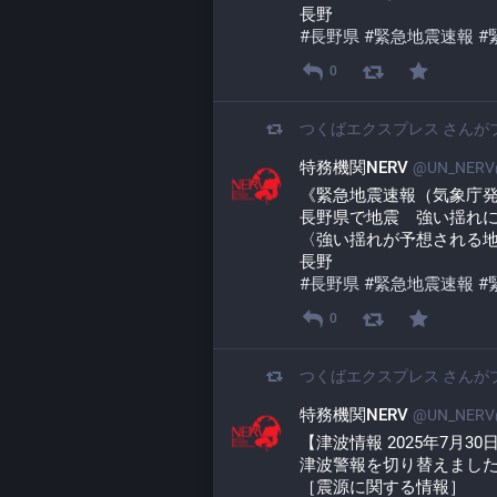
長野
#
長野県
#
緊急地震速報
#
0
つくばエクスプレス
さんが
特務機関NERV
@UN_NERV@
《緊急地震速報（気象庁
長野県で地震　強い揺れ
〈強い揺れが予想される
長野
#
長野県
#
緊急地震速報
#
0
つくばエクスプレス
さんが
特務機関NERV
@UN_NERV@
【津波情報 2025年7月30
津波警報を切り替えまし
［震源に関する情報］