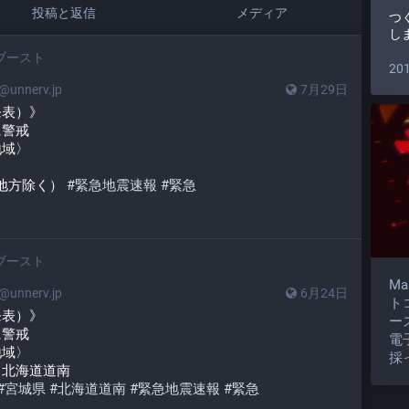
投稿と返信
メディア
つ
し
ブースト
20
unnerv.jp
7月29日
発表）》
に警戒
地域〉
地方除く） 
#
緊急地震速報
#
緊急
ブースト
M
unnerv.jp
6月24日
ト
発表）》
ー
に警戒
電
地域〉
採
　北海道道南
#
宮城県
#
北海道道南
#
緊急地震速報
#
緊急