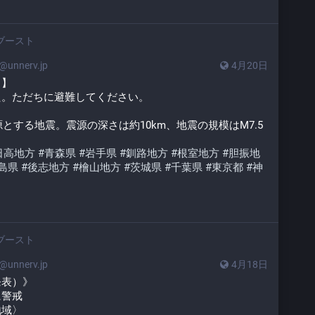
ブースト
unnerv.jp
4月20日
日】
た。ただちに避難してください。
源とする地震。震源の深さは約10km、地震の規模はM7.5
日高地方
#
青森県
#
岩手県
#
釧路地方
#
根室地方
#
胆振地
島県
#
後志地方
#
檜山地方
#
茨城県
#
千葉県
#
東京都
#
神
ブースト
unnerv.jp
4月18日
発表）》
に警戒
地域〉