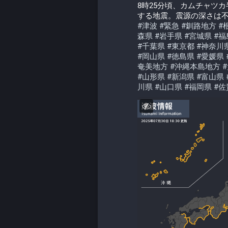
8時25分頃、カムチャツ
する地震。震源の深さは不
#
津波
#
緊急
#
釧路地方
#
森県
#
岩手県
#
宮城県
#
福
#
千葉県
#
東京都
#
神奈川
#
岡山県
#
徳島県
#
愛媛県
奄美地方
#
沖縄本島地方
#
#
山形県
#
新潟県
#
富山県
川県
#
山口県
#
福岡県
#
佐