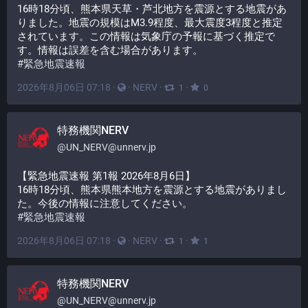
16時18分頃、熊本県天草・芦北地方を震源とする地震があ
りました。地震の規模はM3.9程度、最大震度3程度と推定
されています。この情報は気象庁の予報に基づく推定で
す。情報は誤差を含む場合があります。
#
緊急地震速報
2026年8月06日 07:18
·
·
NERV
·
·
1
0
特務機関NERV
@
UN_NERV@unnerv.jp
【緊急地震速報 第1報 2026年8月6日】
16時18分頃、熊本県熊本地方を震源とする地震がありまし
た。今後の情報に注意してください。
#
緊急地震速報
2026年8月06日 07:18
·
·
NERV
·
·
1
1
特務機関NERV
@
UN_NERV@unnerv.jp