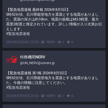
【緊急地震速報 最終報 2026年8月5日】
5時52分頃、石川県能登地方を震源とする地震がありまし
た。震源の深さは約10km、地震の規模はM3.0程度、最大
震度2程度と推定されています。詳しい情報が入り次第お伝
えします。
#
緊急地震速報
2026年8月04日 20:53
·
·
NERV
·
·
1
0
特務機関NERV
@
UN_NERV@unnerv.jp
【緊急地震速報 第1報 2026年8月5日】
5時52分頃、石川県能登地方を震源とする地震がありまし
た。今後の情報に注意してください。
#
緊急地震速報
2026年8月04日 20:52
·
·
NERV
·
·
1
0