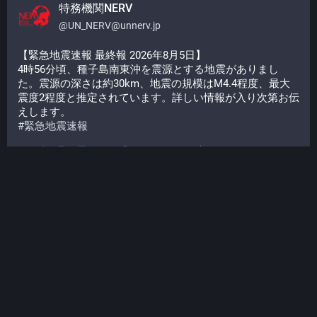
特務機関NERV
@
UN_NERV@unnerv.jp
【緊急地震速報 最終報 2026年8月5日】
4時56分頃、種子島南東沖を震源とする地震がありまし
た。震源の深さは約30km、地震の規模はM4.4程度、最大
震度2程度と推定されています。詳しい情報が入り次第お伝
えします。
#
緊急地震速報
2026年8月04日 19:58
·
·
NERV
·
·
1
0
特務機関NERV
@
UN_NERV@unnerv.jp
【緊急地震速報 第6報 2026年8月5日】
4時57分頃、種子島近海を震源とする地震がありました。
地震の規模はM3.9程度、最大震度3程度と推定されていま
す。この情報は気象庁の予報に基づく推定です。情報は誤
差を含む場合があります。
#
緊急地震速報