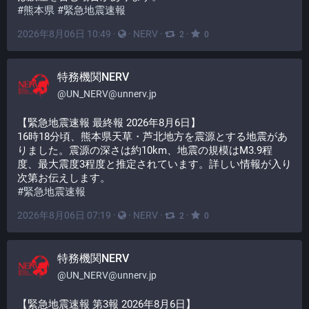
#
熊本県
#
緊急地震速報
2026年8月06日 10:49
·
·
NERV
·
·
2
0
特務機関NERV
@
UN_NERV@unnerv.jp
【緊急地震速報 最終報 2026年8月6日】
16時18分頃、熊本県天草・芦北地方を震源とする地震があ
りました。震源の深さは約10km、地震の規模はM3.9程
度、最大震度3程度と推定されています。詳しい情報が入り
次第お伝えします。
#
緊急地震速報
2026年8月06日 07:19
·
·
NERV
·
·
2
0
特務機関NERV
@
UN_NERV@unnerv.jp
【緊急地震速報 第3報 2026年8月6日】