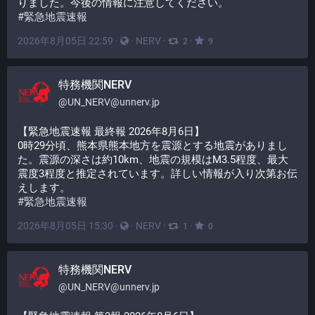
りました。今後の情報に注意してください。
#
緊急地震速報
2026年8月05日 22:59
·
·
NERV
·
·
2
9
特務機関NERV
@
UN_NERV@unnerv.jp
【緊急地震速報 最終報 2026年8月6日】
0時29分頃、熊本県熊本地方を震源とする地震がありまし
た。震源の深さは約10km、地震の規模はM3.5程度、最大
震度3程度と推定されています。詳しい情報が入り次第お伝
えします。
#
緊急地震速報
2026年8月05日 15:30
·
·
NERV
·
·
1
0
特務機関NERV
@
UN_NERV@unnerv.jp