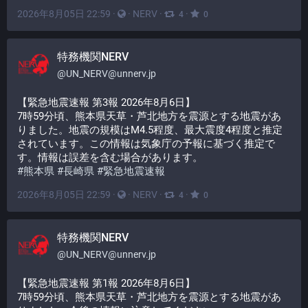
2026年8月05日 22:59
·
·
NERV
·
·
4
0
特務機関NERV
@
UN_NERV@unnerv.jp
【緊急地震速報 第3報 2026年8月6日】
7時59分頃、熊本県天草・芦北地方を震源とする地震があ
りました。地震の規模はM4.5程度、最大震度4程度と推定
されています。この情報は気象庁の予報に基づく推定で
す。情報は誤差を含む場合があります。
#
熊本県
#
長崎県
#
緊急地震速報
2026年8月05日 22:59
·
·
NERV
·
·
4
0
特務機関NERV
@
UN_NERV@unnerv.jp
【緊急地震速報 第1報 2026年8月6日】
7時59分頃、熊本県天草・芦北地方を震源とする地震があ