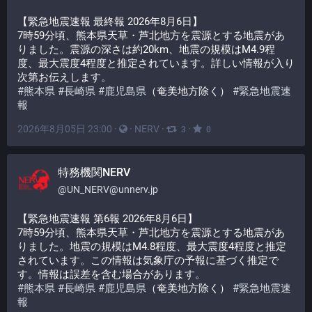
【緊急地震速報 最終報 2026年8月6日】
7時59分頃、熊本県天草・芦北地方を震源とする地震があ
りました。震源の深さは約20km、地震の規模はM4.9程
度、最大震度4程度と推定されています。詳しい情報が入り
次第お伝えします。
#
熊本県
#
長崎県
#
鹿児島県
（奄美地方除く） 
#
緊急地震速
報
2026年8月05日 23:00
·
·
NERV
·
·
3
0
特務機関NERV
@
UN_NERV@unnerv.jp
【緊急地震速報 第6報 2026年8月6日】
7時59分頃、熊本県天草・芦北地方を震源とする地震があ
りました。地震の規模はM4.8程度、最大震度4程度と推定
されています。この情報は気象庁の予報に基づく推定で
す。情報は誤差を含む場合があります。
#
熊本県
#
長崎県
#
鹿児島県
（奄美地方除く） 
#
緊急地震速
報