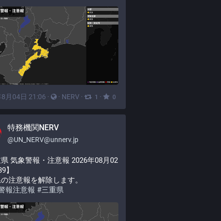
8月04日 21:06
·
·
NERV
·
·
1
0
特務機関NERV
@
UN_NERV@unnerv.jp
県 気象警報・注意報 2026年08月02
:39】
県の注意報を解除します。
警報注意報
#
三重県