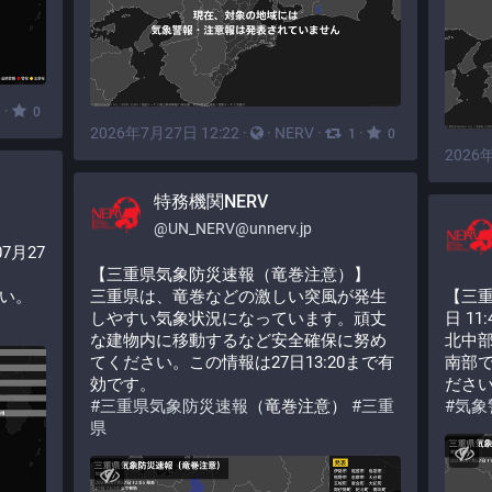
·
1
0
2026年7月27日 12:22
·
·
NERV
·
·
1
0
2026年
特務機関NERV
@
UN_NERV@unnerv.jp
7月27
【三重県気象防災速報（竜巻注意）】
い。
三重県は、竜巻などの激しい突風が発生
【三重
しやすい気象状況になっています。頑丈
日 11
な建物内に移動するなど安全確保に努め
北中
てください。この情報は27日13:20まで有
南部
効です。
ださ
#
三重県気象防災速報
（竜巻注意） 
#
三重
#
気象
県