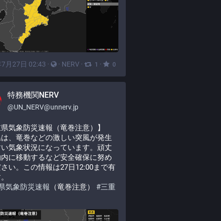
7月27日 02:43
·
·
NERV
·
·
1
0
特務機関NERV
@
UN_NERV@unnerv.jp
重県気象防災速報（竜巻注意）】
県は、竜巻などの激しい突風が発生
すい気象状況になっています。頑丈
物内に移動するなど安全確保に努め
さい。この情報は27日12:00まで有
す。
県気象防災速報
（竜巻注意） 
#
三重