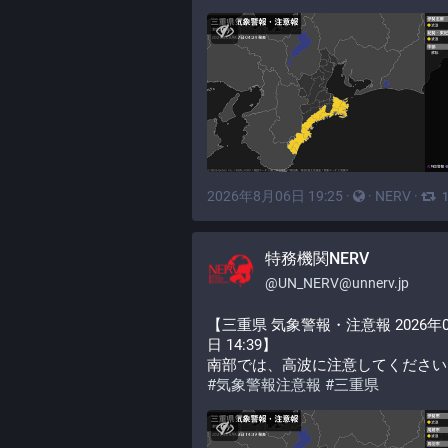
2026年8月06日 19:25
·
·
NERV
·
特務機関NERV
@
UN_NERV@unnerv.jp
【三重県 気象警報・注意報 2026年0
日 14:39】
南部では、高波に注意してください
#
気象警報注意報
#
三重県