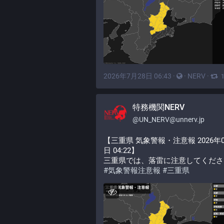
2026年7月28日 06:43
·
·
NERV
·
特務機関NERV
@
UN_NERV@unnerv.jp
【三重県 気象警報・注意報 2026年0
日 04:22】
三重県では、落雷に注意してくださ
#
気象警報注意報
#
三重県