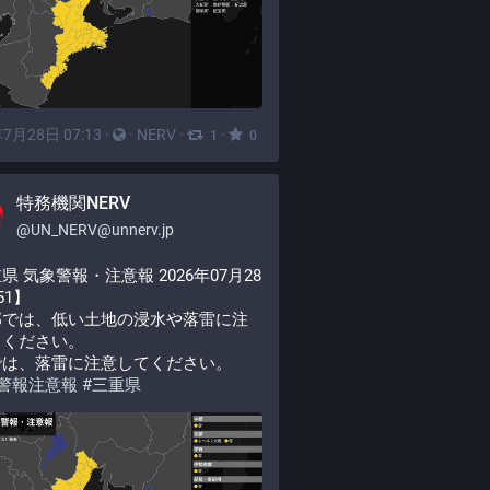
7月28日 07:13
·
·
NERV
·
·
1
0
特務機関NERV
@
UN_NERV@unnerv.jp
県 気象警報・注意報 2026年07月28
:51】
部では、低い土地の浸水や落雷に注
てください。
では、落雷に注意してください。
警報注意報
#
三重県