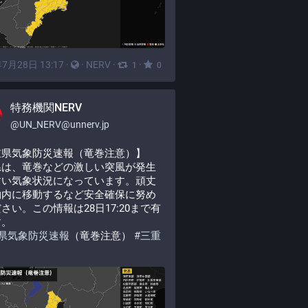
7月28日 13:17
·
·
NERV
·
·
1
0
特務機関NERV
@
UN_NERV@unnerv.jp
重県気象防災速報（竜巻注意）】
県は、竜巻などの激しい突風が発生
すい気象状況になっています。頑丈
物内に移動するなど安全確保に努め
さい。この情報は28日17:20まで有
す。
県気象防災速報
（竜巻注意） 
#
三重