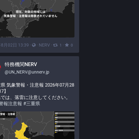
8月02日 13:39
·
·
NERV
·
·
1
0
特務機関NERV
@
UN_NERV@unnerv.jp
県 気象警報・注意報 2026年07月28
:17】
県では、落雷に注意してください。
警報注意報
#
三重県