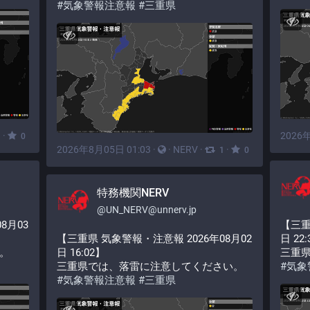
#
気象警報注意報
#
三重県
·
2026年
1
0
2026年8月05日 01:03
·
·
NERV
·
·
1
0
特務機関NERV
@
UN_NERV@unnerv.jp
8月03
【三重
【三重県 気象警報・注意報 2026年08月02
日 22
。
日 16:02】
三重
三重県では、落雷に注意してください。
#
気象
#
気象警報注意報
#
三重県