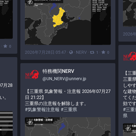
2026年
·
1
0
2026年7月28日 05:47
·
·
NERV
·
·
1
0
特務機関NERV
【三
@
UN_NERV@unnerv.jp
三重
7月28
しや
【三重県 気象警報・注意報 2026年07月27
な建
い。
日 21:22】
てくだ
三重県の注意報を解除します。
効で
#
気象警報注意報
#
三重県
#
三重
県