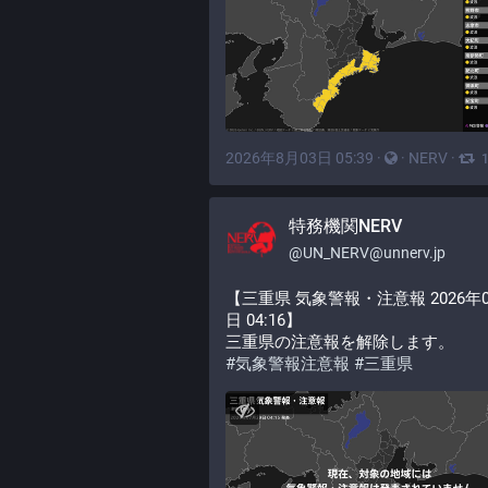
2026年8月03日 05:39
·
·
NERV
·
特務機関NERV
@
UN_NERV@unnerv.jp
【三重県 気象警報・注意報 2026年0
日 04:16】
三重県の注意報を解除します。
#
気象警報注意報
#
三重県