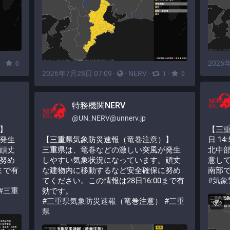
·
2026年
1
0
2026年7月28日 07:09
·
·
NERV
·
·
1
0
特務機関NERV
@
UN_NERV@unnerv.jp
】
【三重
発生
【三重県気象防災速報（竜巻注意）】
日 14
頑丈
三重県は、竜巻などの激しい突風が発生
北中
努め
しやすい気象状況になっています。頑丈
意し
まで有
な建物内に移動するなど安全確保に努め
南部
てください。この情報は28日16:00まで有
#
気象
#
三重
効です。
#
三重県気象防災速報
（竜巻注意） 
#
三重
県