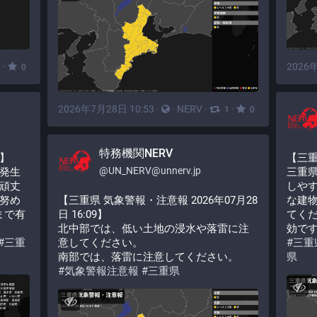
·
2026年
1
0
2026年7月28日 10:53
·
·
NERV
·
·
1
0
特務機関NERV
】
【三
@
UN_NERV@unnerv.jp
発生
三重
頑丈
しや
努め
【三重県 気象警報・注意報 2026年07月28
な建
まで有
日 16:09】
てくだ
北中部では、低い土地の浸水や落雷に注
効で
#
三重
意してください。
#
三重
南部では、落雷に注意してください。
県
#
気象警報注意報
#
三重県