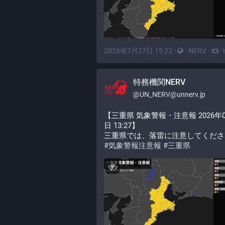
2026年7月27日 19:22
·
·
NERV
·
特務機関NERV
@
UN_NERV@unnerv.jp
【三重県 気象警報・注意報 2026年0
日 13:27】
三重県では、落雷に注意してくださ
#
気象警報注意報
#
三重県