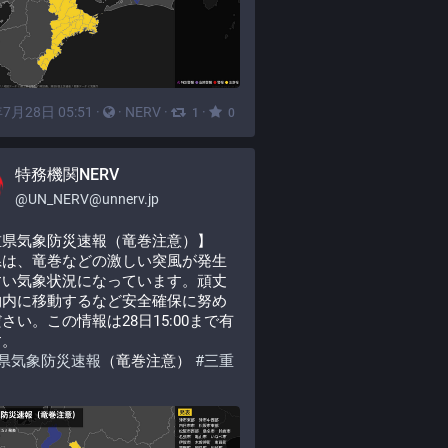
7月28日 05:51
·
·
NERV
·
·
1
0
特務機関NERV
@
UN_NERV@unnerv.jp
重県気象防災速報（竜巻注意）】
県は、竜巻などの激しい突風が発生
すい気象状況になっています。頑丈
物内に移動するなど安全確保に努め
さい。この情報は28日15:00まで有
す。
県気象防災速報
（竜巻注意） 
#
三重