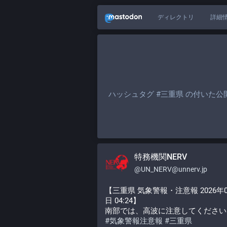
ディレクトリ
詳細
ハッシュタグ
#三重県
の付いた公
特務機関NERV
@
UN_NERV@unnerv.jp
【三重県 気象警報・注意報 2026年0
日 04:24】
南部では、高波に注意してください
#
気象警報注意報
#
三重県