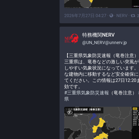
2026年7月27日 04:27
·
·
NERV
·
特務機関NERV
@
UN_NERV@unnerv.jp
【三重県気象防災速報（竜巻注意）
三重県は、竜巻などの激しい突風が
しやすい気象状況になっています。
な建物内に移動するなど安全確保に
てください。この情報は27日12:20
効です。
#
三重県気象防災速報
（竜巻注意） 
県