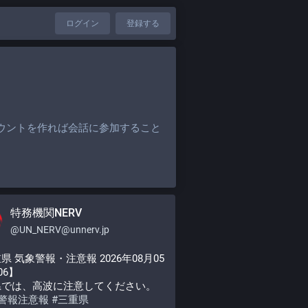
ログイン
登録する
ウントを作れば会話に参加すること
特務機関NERV
@
UN_NERV@unnerv.jp
県 気象警報・注意報 2026年08月05
:06】
県では、高波に注意してください。
警報注意報
#
三重県