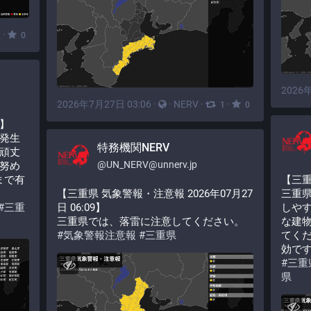
·
2
0
2026年
2026年7月27日 03:06
·
·
NERV
·
·
1
0
】
発生
特務機関NERV
頑丈
@
UN_NERV@unnerv.jp
努め
まで有
【三
【三重県 気象警報・注意報 2026年07月27
三重
#
三重
日 06:09】
しや
三重県では、落雷に注意してください。
な建
#
気象警報注意報
#
三重県
てくだ
効で
#
三重
県