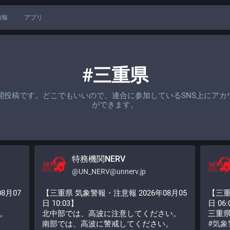
情報
アプリ
#三重県
開投稿です。どこでもいいので、連合に参加しているSNS上にアカ
ができます。
特務機関NERV
@
UN_NERV@unnerv.jp
8月07
【三重県 気象警報・注意報 2026年08月05
【三重
日 10:03】
日 06
。
北中部では、高波に注意してください。
三重
南部では、高波に警戒してください。
#
気象