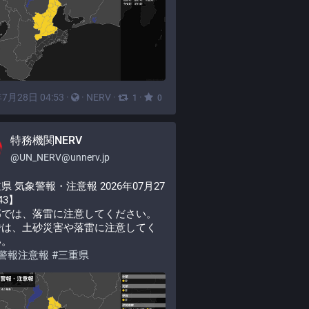
7月28日 04:53
·
·
NERV
·
·
1
0
特務機関NERV
@
UN_NERV@unnerv.jp
県 気象警報・注意報 2026年07月27
:43】
部では、落雷に注意してください。
では、土砂災害や落雷に注意してく
い。
警報注意報
#
三重県