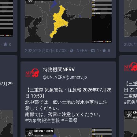
·
2026年
1
0
2026年8月02日 07:03
·
·
NERV
·
·
1
0
特務機関NERV
@
UN_NERV@unnerv.jp
7月29
【三重
【三重県 気象警報・注意報 2026年07月28
日 22
日 19:53】
三重
北中部では、低い土地の浸水や落雷に注
#
気象
意してください。
南部では、落雷に注意してください。
#
気象警報注意報
#
三重県