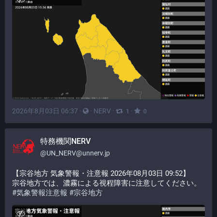
2026年8月03日 06:37
·
·
NERV
·
·
1
0
特務機関NERV
@
UN_NERV@unnerv.jp
【宗谷地方 気象警報・注意報 2026年08月03日 09:52】
宗谷地方では、濃霧による視程障害に注意してください。
#
気象警報注意報
#
宗谷地方