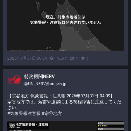
2026年7月31日 00:34
·
·
NERV
·
·
1
0
特務機関NERV
@
UN_NERV@unnerv.jp
【宗谷地方 気象警報・注意報 2026年07月31日 04:09】
宗谷地方では、落雷や濃霧による視程障害に注意してくだ
さい。
#
気象警報注意報
#
宗谷地方