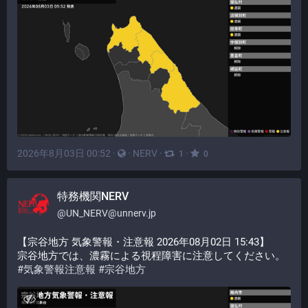
2026年8月03日 00:52
·
·
NERV
·
·
1
0
特務機関NERV
@
UN_NERV@unnerv.jp
【宗谷地方 気象警報・注意報 2026年08月02日 15:43】
宗谷地方では、濃霧による視程障害に注意してください。
#
気象警報注意報
#
宗谷地方