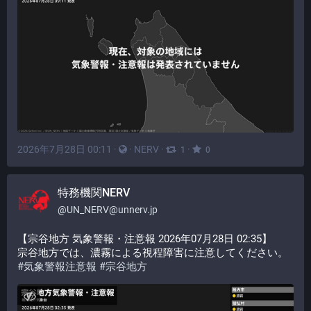
2026年7月28日 00:11
·
·
NERV
·
·
1
0
特務機関NERV
@
UN_NERV@unnerv.jp
【宗谷地方 気象警報・注意報 2026年07月28日 02:35】
宗谷地方では、濃霧による視程障害に注意してください。
#
気象警報注意報
#
宗谷地方