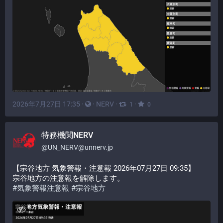
2026年7月27日 17:35
·
·
NERV
·
·
1
0
特務機関NERV
@
UN_NERV@unnerv.jp
【宗谷地方 気象警報・注意報 2026年07月27日 09:35】
宗谷地方の注意報を解除します。
#
気象警報注意報
#
宗谷地方