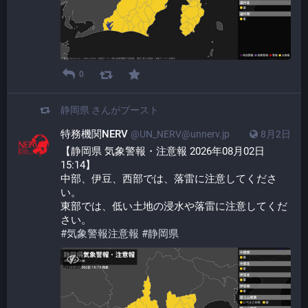
0
静岡県
さんがブースト
特務機関NERV
@UN_NERV@unnerv.jp
8月2日
【静岡県 気象警報・注意報 2026年08月02日 
15:14】
中部、伊豆、西部では、落雷に注意してくださ
い。
東部では、低い土地の浸水や落雷に注意してくだ
さい。
#
気象警報注意報
#
静岡県