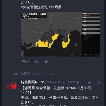
ださい。
#
気象警報注意報
#
静岡県
0
静岡県
さんがブースト
特務機関NERV
@UN_NERV@unnerv.jp
6日前
【静岡県 気象警報・注意報 2026年08月03日 
14:27】
中部、西部では、落雷や強風、高波に注意してく
ださい。