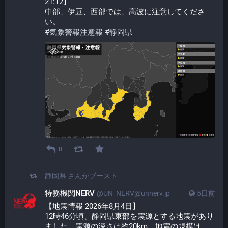
21:12】
中部、伊豆、西部では、高波に注意してくださ
い。
#
気象警報注意報
#
静岡県
0
静岡県
さんがブースト
特務機関NERV
@UN_NERV@unnerv.jp
5日前
【地震情報 2026年8月4日】
12時46分頃、静岡県東部を震源とする地震があり
ました。震源の深さは約20km、地震の規模は