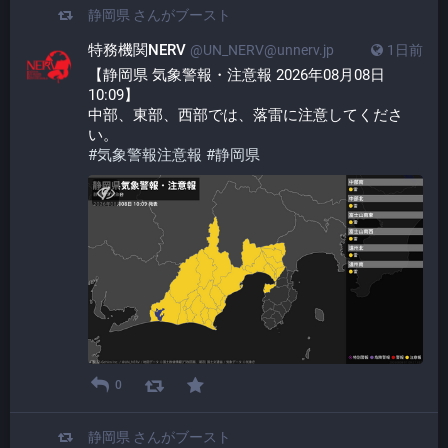
静岡県
さんがブースト
特務機関NERV
@UN_NERV@unnerv.jp
1日前
【静岡県 気象警報・注意報 2026年08月08日 
10:09】
中部、東部、西部では、落雷に注意してくださ
い。
#
気象警報注意報
#
静岡県
0
静岡県
さんがブースト