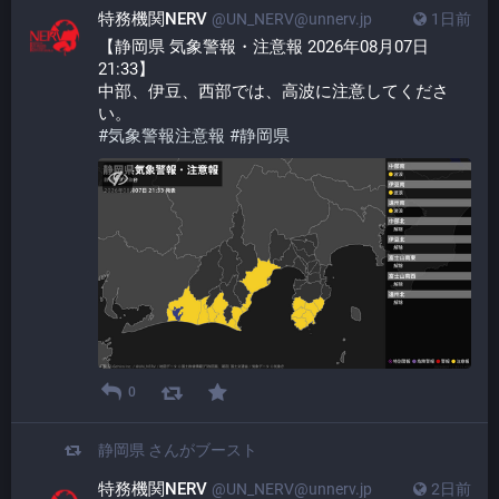
特務機関NERV
@UN_NERV@unnerv.jp
1日前
【静岡県 気象警報・注意報 2026年08月07日 
21:33】
中部、伊豆、西部では、高波に注意してくださ
い。
#
気象警報注意報
#
静岡県
0
静岡県
さんがブースト
特務機関NERV
@UN_NERV@unnerv.jp
2日前