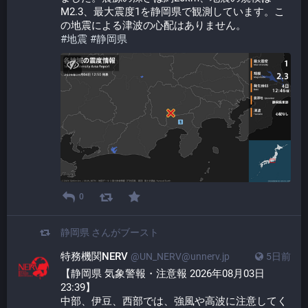
M2.3、最大震度1を静岡県で観測しています。こ
の地震による津波の心配はありません。
#
地震
#
静岡県
0
静岡県
さんがブースト
特務機関NERV
@UN_NERV@unnerv.jp
5日前
【静岡県 気象警報・注意報 2026年08月03日 
23:39】
中部、伊豆、西部では、強風や高波に注意してく