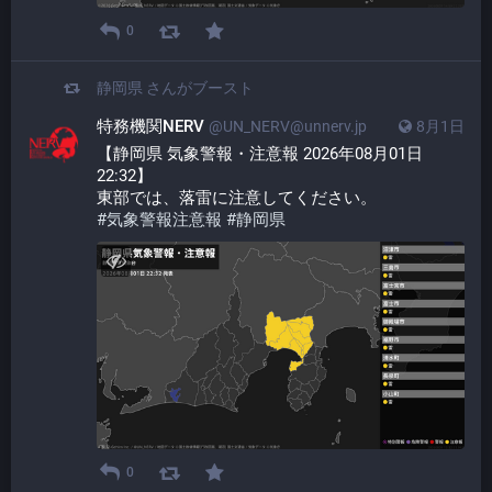
0
静岡県
さんがブースト
特務機関NERV
@UN_NERV@unnerv.jp
8月1日
【静岡県 気象警報・注意報 2026年08月01日 
22:32】
東部では、落雷に注意してください。
#
気象警報注意報
#
静岡県
0