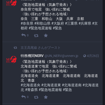
《緊急地震速報（気象庁発表）》
奈良県で地震　強い揺れに警戒
〈強い揺れが予想される地域〉
奈良　三重　和歌山　大阪　兵庫　京都
#
奈良県
#
和歌山県
#
大阪府
#
三重県
#
兵庫県
#
京
都府
#
緊急地震速報
#
緊急
0
京王高尾線
さんがブースト
特務機関NERV
@UN_NERV@unnerv.jp
4月26日
《緊急地震速報（気象庁発表）》
北海道道東で地震　強い揺れに警戒
〈強い揺れが予想される地域〉
北海道道央　北海道道東　北海道道南　北海道道
北　青森
#
北海道道央
#
北海道道東
#
北海道道南
#
北海道道
北
#
青森県
#
緊急地震速報
#
緊急
0