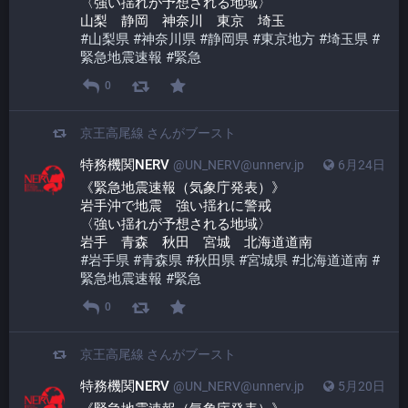
〈強い揺れが予想される地域〉
山梨　静岡　神奈川　東京　埼玉
#
山梨県
#
神奈川県
#
静岡県
#
東京地方
#
埼玉県
#
緊急地震速報
#
緊急
0
京王高尾線
さんがブースト
特務機関NERV
@UN_NERV@unnerv.jp
6月24日
《緊急地震速報（気象庁発表）》
岩手沖で地震　強い揺れに警戒
〈強い揺れが予想される地域〉
岩手　青森　秋田　宮城　北海道道南
#
岩手県
#
青森県
#
秋田県
#
宮城県
#
北海道道南
#
緊急地震速報
#
緊急
0
京王高尾線
さんがブースト
特務機関NERV
@UN_NERV@unnerv.jp
5月20日