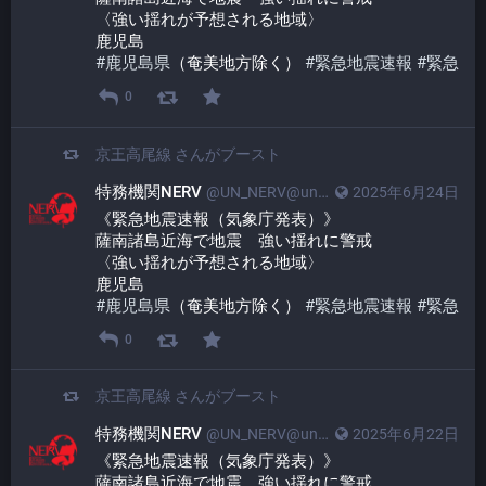
〈強い揺れが予想される地域〉
鹿児島
#
鹿児島県
（奄美地方除く） 
#
緊急地震速報
#
緊急
0
京王高尾線
さんがブースト
特務機関NERV
@UN_NERV@unnerv.jp
2025年6月24日
《緊急地震速報（気象庁発表）》
薩南諸島近海で地震　強い揺れに警戒
〈強い揺れが予想される地域〉
鹿児島
#
鹿児島県
（奄美地方除く） 
#
緊急地震速報
#
緊急
0
京王高尾線
さんがブースト
特務機関NERV
@UN_NERV@unnerv.jp
2025年6月22日
《緊急地震速報（気象庁発表）》
薩南諸島近海で地震　強い揺れに警戒