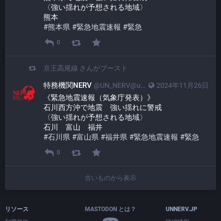
〈強い揺れが予想される地域〉
熊本
#
熊本県
#
緊急地震速報
#
緊急
0
京王高尾線
さんがブースト
特務機関NERV
@UN_NERV@unnerv.jp
2024年11月26日
《緊急地震速報（気象庁発表）》
石川西方沖で地震　強い揺れに警戒
〈強い揺れが予想される地域〉
石川　富山　福井
#
石川県
#
富山県
#
福井県
#
緊急地震速報
#
緊急
0
古いものから表示
リソース
MASTODON とは？
UNNERV.JP