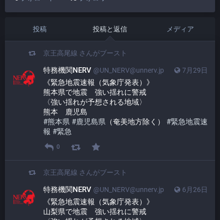
投稿
投稿と返信
メディア
京王高尾線
さんがブースト
特務機関NERV
@UN_NERV@unnerv.jp
7月29日
《緊急地震速報（気象庁発表）》
熊本県で地震　強い揺れに警戒
〈強い揺れが予想される地域〉
熊本　鹿児島
#
熊本県
#
鹿児島県
（奄美地方除く） 
#
緊急地震速
報
#
緊急
0
京王高尾線
さんがブースト
特務機関NERV
@UN_NERV@unnerv.jp
6月26日
《緊急地震速報（気象庁発表）》
山梨県で地震　強い揺れに警戒