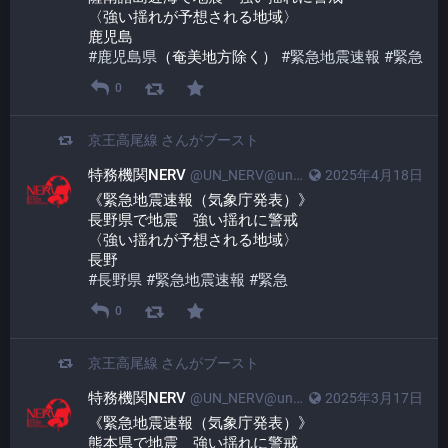
〈強い揺れが予想される地域〉
鹿児島
#
鹿児島県
（奄美地方除く） 
#
緊急地震速報
#
緊急
0
京王高尾線
さんがブースト
特務機関NERV
@UN_NERV@unnerv.jp
2025年4月18日
《緊急地震速報（気象庁発表）》
長野県で地震　強い揺れに警戒
〈強い揺れが予想される地域〉
長野
#
長野県
#
緊急地震速報
#
緊急
0
京王高尾線
さんがブースト
特務機関NERV
@UN_NERV@unnerv.jp
2025年3月17日
《緊急地震速報（気象庁発表）》
熊本県で地震　強い揺れに警戒