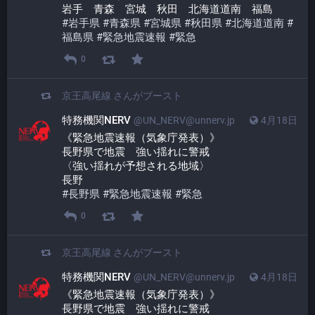
岩手　青森　宮城　秋田　北海道道南　福島
#
岩手県
#
青森県
#
宮城県
#
秋田県
#
北海道道南
#
福島県
#
緊急地震速報
#
緊急
0
京王高尾線
さんがブースト
特務機関NERV
@UN_NERV@unnerv.jp
4月18日
《緊急地震速報（気象庁発表）》
長野県で地震　強い揺れに警戒
〈強い揺れが予想される地域〉
長野
#
長野県
#
緊急地震速報
#
緊急
0
京王高尾線
さんがブースト
特務機関NERV
@UN_NERV@unnerv.jp
4月18日
《緊急地震速報（気象庁発表）》
長野県で地震　強い揺れに警戒