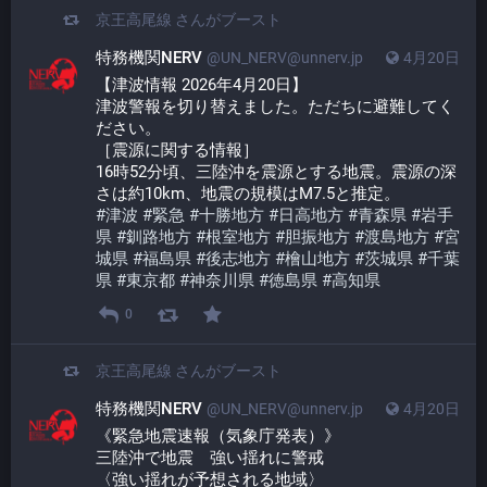
京王高尾線
さんがブースト
特務機関NERV
@UN_NERV@unnerv.jp
4月20日
【津波情報 2026年4月20日】
津波警報を切り替えました。ただちに避難してく
ださい。
［震源に関する情報］
16時52分頃、三陸沖を震源とする地震。震源の深
さは約10km、地震の規模はM7.5と推定。
#
津波
#
緊急
#
十勝地方
#
日高地方
#
青森県
#
岩手
県
#
釧路地方
#
根室地方
#
胆振地方
#
渡島地方
#
宮
城県
#
福島県
#
後志地方
#
檜山地方
#
茨城県
#
千葉
県
#
東京都
#
神奈川県
#
徳島県
#
高知県
0
京王高尾線
さんがブースト
特務機関NERV
@UN_NERV@unnerv.jp
4月20日
《緊急地震速報（気象庁発表）》
三陸沖で地震　強い揺れに警戒
〈強い揺れが予想される地域〉