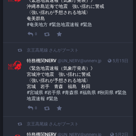
《緊急地震速報（気象庁発表）》
沖縄本島近海で地震　強い揺れに警戒
〈強い揺れが予想される地域〉
奄美群島
#
奄美地方
#
緊急地震速報
#
緊急
0
京王高尾線
さんがブースト
特務機関NERV
@UN_NERV@unnerv.jp
5月15日
《緊急地震速報（気象庁発表）》
宮城沖で地震　強い揺れに警戒
〈強い揺れが予想される地域〉
宮城　岩手　青森　福島　秋田
#
宮城県
#
岩手県
#
青森県
#
福島県
#
秋田県
#
緊急
地震速報
#
緊急
0
京王高尾線
さんがブースト
特務機関NERV
@UN_NERV@unnerv.jp
5月2日