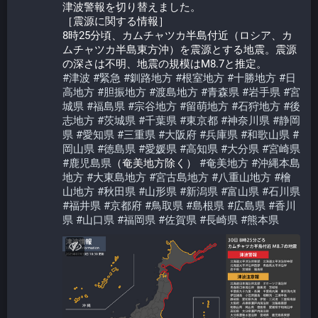
津波警報を切り替えました。
［震源に関する情報］
8時25分頃、カムチャツカ半島付近（ロシア、カ
ムチャツカ半島東方沖）を震源とする地震。震源
の深さは不明、地震の規模はM8.7と推定。
#
津波
#
緊急
#
釧路地方
#
根室地方
#
十勝地方
#
日
高地方
#
胆振地方
#
渡島地方
#
青森県
#
岩手県
#
宮
城県
#
福島県
#
宗谷地方
#
留萌地方
#
石狩地方
#
後
志地方
#
茨城県
#
千葉県
#
東京都
#
神奈川県
#
静岡
県
#
愛知県
#
三重県
#
大阪府
#
兵庫県
#
和歌山県
#
岡山県
#
徳島県
#
愛媛県
#
高知県
#
大分県
#
宮崎県
#
鹿児島県
（奄美地方除く） 
#
奄美地方
#
沖縄本島
地方
#
大東島地方
#
宮古島地方
#
八重山地方
#
檜
山地方
#
秋田県
#
山形県
#
新潟県
#
富山県
#
石川県
#
福井県
#
京都府
#
鳥取県
#
島根県
#
広島県
#
香川
県
#
山口県
#
福岡県
#
佐賀県
#
長崎県
#
熊本県