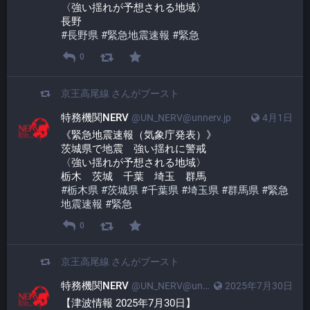
〈強い揺れが予想される地域〉
長野
#
長野県
#
緊急地震速報
#
緊急
0
京王高尾線
さんがブースト
特務機関NERV
@UN_NERV@unnerv.jp
4月1日
《緊急地震速報（気象庁発表）》
茨城県で地震　強い揺れに警戒
〈強い揺れが予想される地域〉
栃木　茨城　千葉　埼玉　群馬
#
栃木県
#
茨城県
#
千葉県
#
埼玉県
#
群馬県
#
緊急
地震速報
#
緊急
0
京王高尾線
さんがブースト
特務機関NERV
@UN_NERV@unnerv.jp
2025年7月30日
【津波情報 2025年7月30日】