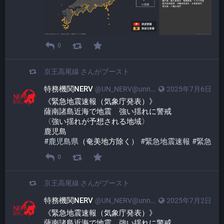
0
京王高尾線
さんがブースト
特務機関NERV
@UN_NERV@unnerv.jp
2025年7月6日
《緊急地震速報（気象庁発表）》
薩南諸島近海で地震　強い揺れに警戒
〈強い揺れが予想される地域〉
鹿児島
#
鹿児島県
（奄美地方除く） 
#
緊急地震速報
#
緊急
0
京王高尾線
さんがブースト
特務機関NERV
@UN_NERV@unnerv.jp
2025年7月2日
《緊急地震速報（気象庁発表）》
薩南諸島近海で地震　強い揺れに警戒