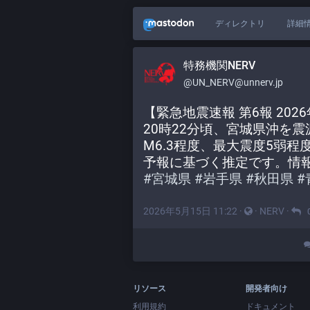
ディレクトリ
詳細
特務機関NERV
@UN_NERV@unnerv.jp
【緊急地震速報 第6報 2026
20時22分頃、宮城県沖を
M6.3程度、最大震度5弱
予報に基づく推定です。情
#
宮城県
#
岩手県
#
秋田県
#
2026年5月15日 11:22
·
·
NERV
·
リソース
開発者向け
利用規約
ドキュメント