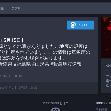
情報
アプリ
フォロー
年5月15日】
震源とする地震がありました。地震の規模は
程度と推定されています。この情報は気象庁の
報は誤差を含む場合があります。
青森県
#
福島県
#
山形県
#
緊急地震速報
M
ト
ー
·
·
0
51
69
電
採
ログインして会話に参加
MASTODON とは？
UNNERV.J
詳細情報