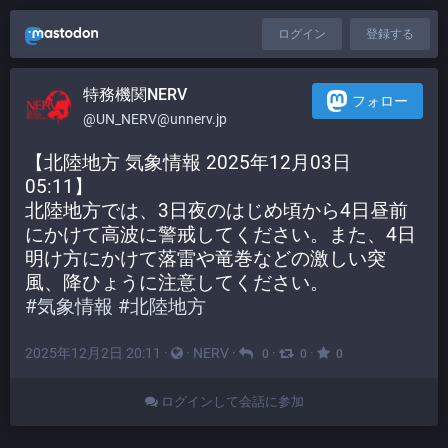
ログイン
登録する
特務機関NERV
フォロー
@UN_NERV@unnerv.jp
【北陸地方 気象情報 2025年12月03日 
05:11】
北陸地方では、3日夜のはじめ頃から4日昼前
にかけて高波に警戒してください。また、4日
明け方にかけて落雷や竜巻などの激しい突
風、降ひょうに注意してください。
#
気象情報
#
北陸地方
2025年12月2日 20:11
·
·
NERV
·
·
·
0
0
0
ログインして会話に参加