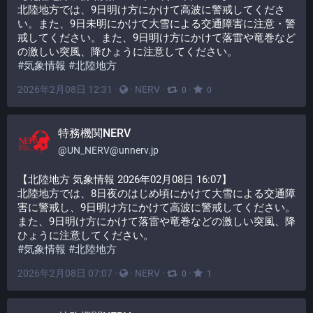
北陸地方では、9日明け方にかけて高波に警戒してくださ
い。また、9日未明にかけて大雪による交通障害に注意・警
戒してください。また、9日明け方にかけて落雷や竜巻など
の激しい突風、降ひょうに注意してください。
#
気象情報
#
北陸地方
2026年2月08日 12:31
·
·
NERV
·
·
0
0
特務機関NERV
@
UN_NERV@unnerv.jp
【北陸地方 気象情報 2026年02月08日 16:07】
北陸地方では、8日夜のはじめ頃にかけて大雪による交通障
害に警戒し、9日明け方にかけて高波に警戒してください。
また、9日明け方にかけて落雷や竜巻などの激しい突風、降
ひょうに注意してください。
#
気象情報
#
北陸地方
2026年2月08日 07:07
·
·
NERV
·
·
0
1