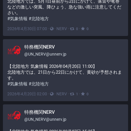
北陸地方では、5月1日昼前から2日にかけて、落雷や竜巻
などの激しい突風、降ひょう、急な強い雨に注意してくだ
さい。
#
気象情報
#
北陸地方
2026年4月30日 07:00
·
·
NERV
·
·
0
0
特務機関NERV
@
UN_NERV@unnerv.jp
【北陸地方 気象情報 2026年04月20日 11:00】
北陸地方では、21日から22日にかけて、黄砂が予想されま
す。
#
気象情報
#
北陸地方
2026年4月20日 02:00
·
·
NERV
·
·
1
0
特務機関NERV
@
UN_NERV@unnerv.jp