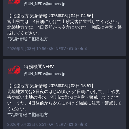
@
UN_NERV@unnerv.jp
【北陸地方 気象情報 2026年05月04日 04:56】
富山県では、4日朝にかけて土砂災害に警戒してください。
北陸地方では、4日昼前から夕方にかけて、強風に注意・警
戒してください。
#
気象情報
#
北陸地方
2026年5月03日 19:56
·
·
NERV
·
·
0
0
特務機関NERV
@
UN_NERV@unnerv.jp
【北陸地方 気象情報 2026年05月03日 15:51】
北陸地方では3日夜のはじめ頃から4日朝にかけて、土砂災
害や低い土地の浸水、河川の増水に注意・警戒してくださ
い。また、4日昼前から夕方にかけて強風に注意・警戒して
ください。
#
気象情報
#
北陸地方
2026年5月03日 06:51
·
·
NERV
·
·
0
0