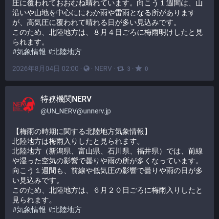
圧に覆われておおむね晴れています。向こう１週間は、山
沿いや山地を中心ににわか雨や雷雨となる所があります
が、高気圧に覆われて晴れる日が多い見込みです。
このため、北陸地方は、８月４日ごろに梅雨明けしたと見
られます。
#
気象情報
#
北陸地方
2026年8月04日 02:00
·
·
NERV
·
·
3
0
特務機関NERV
@
UN_NERV@unnerv.jp
【梅雨の時期に関する北陸地方気象情報】
北陸地方は梅雨入りしたと見られます。
北陸地方（新潟県、富山県、石川県、福井県）では、前線
や湿った空気の影響で曇りや雨の所が多くなっています。
向こう１週間も、前線や低気圧の影響で曇りや雨の日が多
い見込みです。
このため、北陸地方は、６月２０日ごろに梅雨入りしたと
見られます。
#
気象情報
#
北陸地方