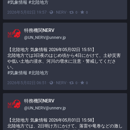
#
気象情報
#
北陸地方
2026年5月02日 19:57
·
·
NERV
·
·
0
0
特務機関NERV
@
UN_NERV@unnerv.jp
【北陸地方 気象情報 2026年05月02日 15:51】
北陸地方では3日夜のはじめ頃から4日にかけて、土砂災害
や低い土地の浸水、河川の増水に注意・警戒してくださ
い。
#
気象情報
#
北陸地方
2026年5月02日 06:51
·
·
NERV
·
·
0
0
特務機関NERV
@
UN_NERV@unnerv.jp
【北陸地方 気象情報 2026年05月01日 15:58】
北陸地方では、2日明け方にかけて、落雷や竜巻などの激し