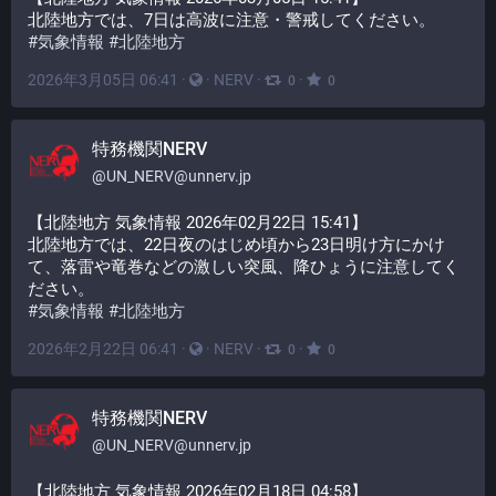
北陸地方では、7日は高波に注意・警戒してください。
#
気象情報
#
北陸地方
2026年3月05日 06:41
·
·
NERV
·
·
0
0
特務機関NERV
@
UN_NERV@unnerv.jp
【北陸地方 気象情報 2026年02月22日 15:41】
北陸地方では、22日夜のはじめ頃から23日明け方にかけ
て、落雷や竜巻などの激しい突風、降ひょうに注意してく
ださい。
#
気象情報
#
北陸地方
2026年2月22日 06:41
·
·
NERV
·
·
0
0
特務機関NERV
@
UN_NERV@unnerv.jp
【北陸地方 気象情報 2026年02月18日 04:58】