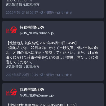
#
気象情報
#
北陸地方
2026年5月21日 06:57
·
·
NERV
·
·
0
0
特務機関NERV
@
UN_NERV@unnerv.jp
【北陸地方 気象情報 2026年05月21日 04:49】
北陸地方では、22日昼前にかけて土砂災害、低い土地の浸
水、河川の増水に注意・警戒してください。また、21日夜
遅くにかけて落雷や竜巻などの激しい突風、降ひょうに注
意してください。
#
気象情報
#
北陸地方
2026年5月20日 19:49
·
·
NERV
·
·
0
0
特務機関NERV
@
UN_NERV@unnerv.jp
【北陸地方 気象情報 2026年05月20日 15:55】