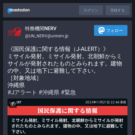
ログイン
登録する
特務機関NERV
フォロー
@UN_NERV@unnerv.jp
《国民保護に関する情報（J-ALERT）》
ミサイル発射。ミサイル発射。北朝鮮からミ
サイルが発射されたものとみられます。建物
の中、又は地下に避難して下さい。
［対象地域］
沖縄県
#
Jアラート
#
沖縄県
#
緊急