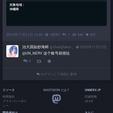
2023年11月21日 13:46
·
·
NERV
·
·
·
1
646
657
治大国如炒海鲜
@changfakui@miniwa.moe
2023年11月21日
@
UN_NERV
这个账号就很扯
0
ログインして会話に参加
リソース
MASTODON とは？
UNNERV.JP
利用規約
詳細情報
プライバシーポリ
v3.4.6
シー
開発者向け
さらに…