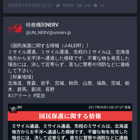
2022年10月03日 22:27
·
·
NERV
·
·
212
14
特務機関NERV
@
UN_NERV@unnerv.jp
《国民保護に関する情報（J-ALERT）》
ミサイル通過。ミサイル通過。先程のミサイルは、北海道
地方から太平洋へ通過した模様です。不審な物を発見した
場合には、決して近寄らず、直ちに警察や消防などに連絡
して下さい。
［対象地域］
北海道、青森、岩手、宮城、秋田、山形、福島、茨城、栃
木、群馬、新潟、長野
#
Jアラート
#
緊急