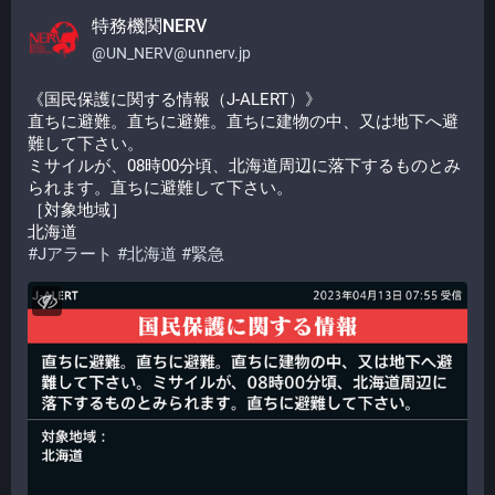
特務機関NERV
@
UN_NERV@unnerv.jp
《国民保護に関する情報（J-ALERT）》
直ちに避難。直ちに避難。直ちに建物の中、又は地下へ避
難して下さい。
ミサイルが、08時00分頃、北海道周辺に落下するものとみ
られます。直ちに避難して下さい。
［対象地域］
北海道
#
Jアラート
#
北海道
#
緊急