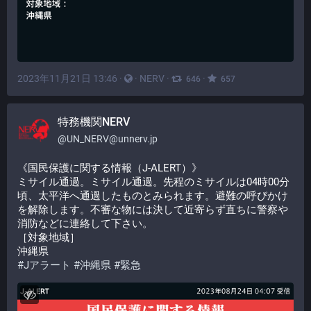
2023年11月21日 13:46
·
·
NERV
·
·
646
657
特務機関NERV
@
UN_NERV@unnerv.jp
《国民保護に関する情報（J-ALERT）》
ミサイル通過。ミサイル通過。先程のミサイルは04時00分
頃、太平洋へ通過したものとみられます。避難の呼びかけ
を解除します。不審な物には決して近寄らず直ちに警察や
消防などに連絡して下さい。
［対象地域］
沖縄県
#
Jアラート
#
沖縄県
#
緊急