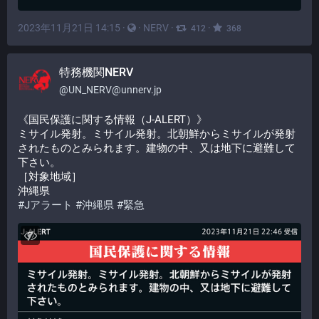
2023年11月21日 14:15
·
·
NERV
·
·
412
368
特務機関NERV
@
UN_NERV@unnerv.jp
《国民保護に関する情報（J-ALERT）》
ミサイル発射。ミサイル発射。北朝鮮からミサイルが発射
されたものとみられます。建物の中、又は地下に避難して
下さい。
［対象地域］
沖縄県
#
Jアラート
#
沖縄県
#
緊急