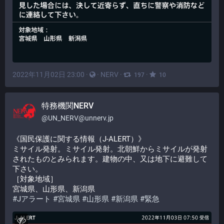
2022年11月02日 23:00
·
·
NERV
·
·
197
10
特務機関NERV
@
UN_NERV@unnerv.jp
《国民保護に関する情報（J-ALERT）》
ミサイル発射。ミサイル発射。北朝鮮からミサイルが発射
されたものとみられます。建物の中、又は地下に避難して
下さい。
［対象地域］
宮城県、山形県、新潟県
#
Jアラート
#
宮城県
#
山形県
#
新潟県
#
緊急