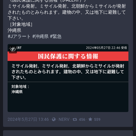
《国民保護に関する情報（J-ALERT）》
ミサイル発射。ミサイル発射。北朝鮮からミサイルが発射
されたものとみられます。建物の中、又は地下に避難して
下さい。
［対象地域］
沖縄県
#
Jアラート
#
沖縄県
#
緊急
2024年5月27日 13:46
·
·
NERV
·
·
456
559