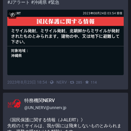
#
Jアラート
#
沖縄県
#
緊急
2023年8月23日 18:54
·
·
NERV
·
·
285
114
特務機関NERV
@
UN_NERV@unnerv.jp
《国民保護に関する情報（J-ALERT）》
先程のミサイルは、我が国には飛来しないものとみられま