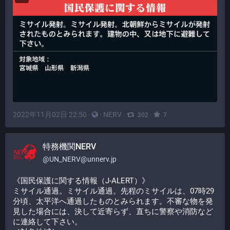
2022年11月02日 22:50
·
·
NERV
·
·
202
7
特務機関NERV
@
UN_NERV@unnerv.jp
《国民保護に関する情報（J-ALERT）》
ミサイル通過。ミサイル通過。先程のミサイルは、07時29
分頃、太平洋へ通過したものとみられます。不審な物を発
見した場合には、決して近寄らず、直ちに警察や消防など
に連絡して下さい。