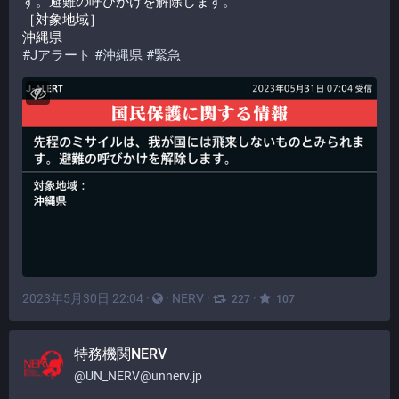
す。避難の呼びかけを解除します。
［対象地域］
沖縄県
#
Jアラート
#
沖縄県
#
緊急
2023年5月30日 22:04
·
·
NERV
·
·
227
107
特務機関NERV
@
UN_NERV@unnerv.jp