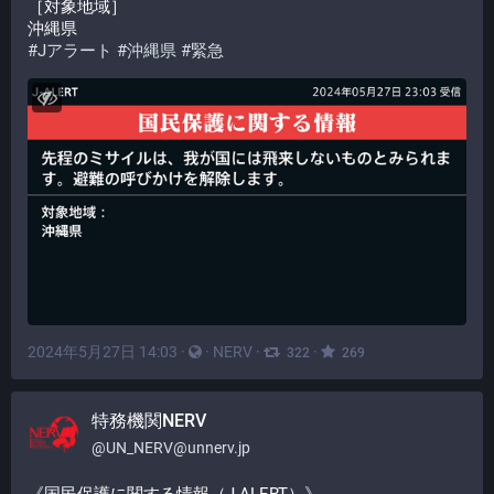
［対象地域］
沖縄県
#
Jアラート
#
沖縄県
#
緊急
2024年5月27日 14:03
·
·
NERV
·
·
322
269
特務機関NERV
@
UN_NERV@unnerv.jp