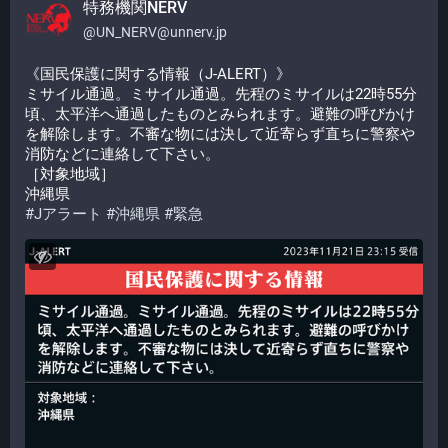
特務機関NERV
@
UN_NERV@unnerv.jp
《国民保護に関する情報（J-ALERT）》
ミサイル通過。ミサイル通過。先程のミサイルは22時55分
頃、太平洋へ通過したものとみられます。避難の呼びかけ
を解除します。不審な物には決して近寄らず直ちに警察や
消防などに連絡して下さい。
［対象地域］
沖縄県
#
Jアラート
#
沖縄県
#
緊急