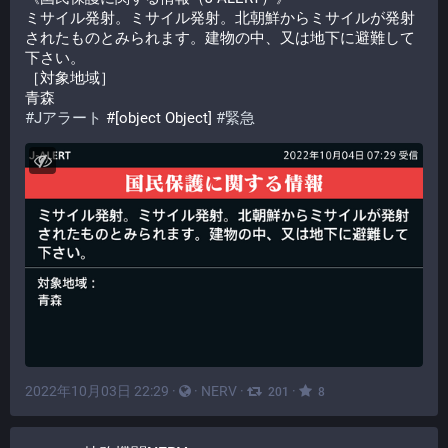
ミサイル発射。ミサイル発射。北朝鮮からミサイルが発射
されたものとみられます。建物の中、又は地下に避難して
下さい。
［対象地域］
青森
#
Jアラート
 #[object Object] 
#
緊急
2022年10月03日 22:29
·
·
NERV
·
·
201
8