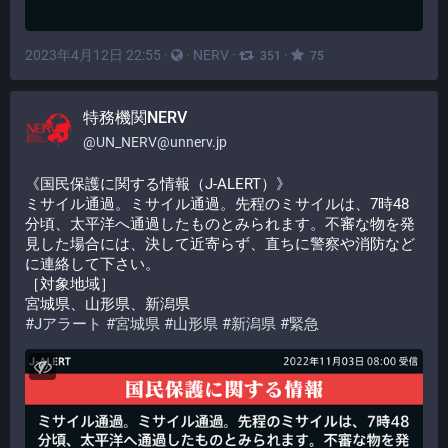
2023年4月12日 22:55
·
·
NERV
·
·
351
75
特務機関NERV
@
UN_NERV@unnerv.jp
《国民保護に関する情報（J-ALERT）》
ミサイル通過。ミサイル通過。先程のミサイルは、7時48
分頃、太平洋へ通過したものとみられます。不審な物を発
見した場合には、決して近寄らず、直ちに警察や消防など
に連絡して下さい。
［対象地域］
宮城県、山形県、新潟県
#
Jアラート
#
宮城県
#
山形県
#
新潟県
#
緊急