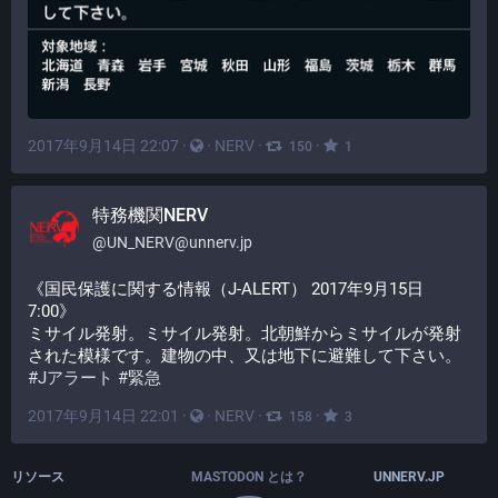
2017年9月14日 22:07
·
·
NERV
·
·
150
1
特務機関NERV
@
UN_NERV@unnerv.jp
《国民保護に関する情報（J-ALERT） 2017年9月15日 
7:00》
ミサイル発射。ミサイル発射。北朝鮮からミサイルが発射
された模様です。建物の中、又は地下に避難して下さい。
#
Jアラート
#
緊急
2017年9月14日 22:01
·
·
NERV
·
·
158
3
リソース
MASTODON とは？
UNNERV.JP