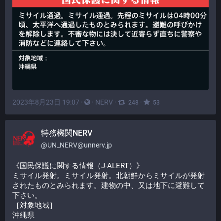
2023年8月23日 19:07
·
·
NERV
·
·
248
53
特務機関NERV
@
UN_NERV@unnerv.jp
《国民保護に関する情報（J-ALERT）》
ミサイル発射。ミサイル発射。北朝鮮からミサイルが発射
されたものとみられます。建物の中、又は地下に避難して
下さい。
［対象地域］
沖縄県