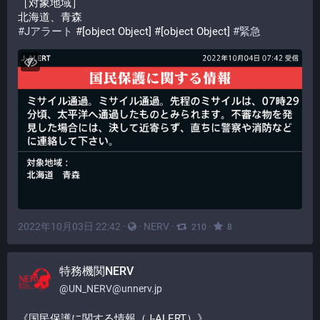
［対象地域］
北海道、青森
#
Jアラート
 #[object Object] #[object Object] 
#
緊急
2022年10月03日 22:42
·
·
NERV
·
·
210
8
特務機関NERV
@
UN_NERV@unnerv.jp
《国民保護に関する情報（J-ALERT）》