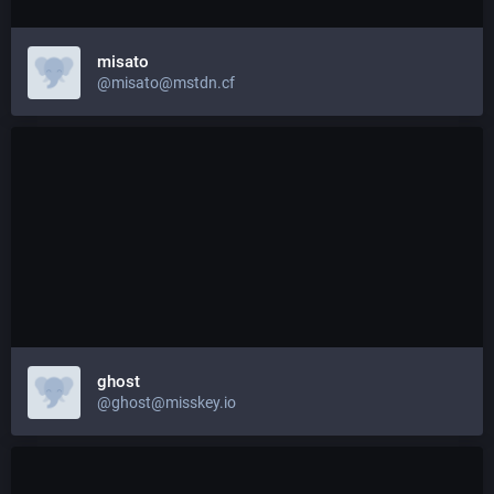
misato
@misato@mstdn.cf
ghost
@ghost@misskey.io