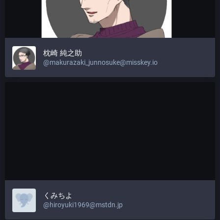
枕崎 純之助
@makurazaki_junnosuke@misskey.io
くみちよ
@hiroyuki1969@mstdn.jp