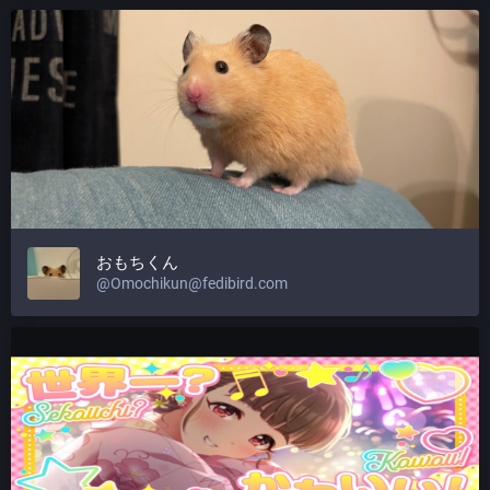
おもちくん
@Omochikun@fedibird.com