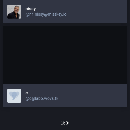
nissy
@nr_nissy@misskey.io
c
@c@labo.wovs.tk
次