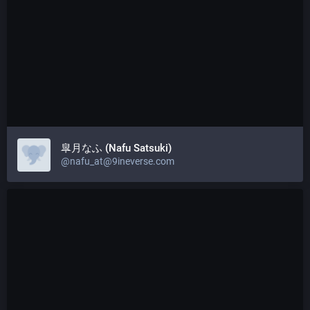
皐月なふ (Nafu Satsuki)
@nafu_at@9ineverse.com