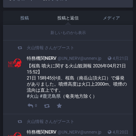
投稿
投稿と返信
メディア
新しいものから表示
火山情報
さんがブースト
特務機関NERV
@UN_NERV@unnerv.jp
4月21日
【桜島 噴火に関する火山観測報 2026年04月21日 
15:52】
21日 15時45分頃、桜島（南岳山頂火口）で爆発
がありました。噴煙高度は火口上2000m、噴煙の
流向は直上です。
#
火山
#
鹿児島県
（奄美地方除く）
0
火山情報
さんがブースト
特務機関NERV
@UN_NERV@unnerv.jp
4月20日