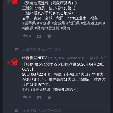
《緊急地震速報（気象庁発表）》
三陸沖で地震　強い揺れに警戒
〈強い揺れが予想される地域〉
岩手　青森　宮城　秋田　北海道道南　福島
#
岩手県
#
青森県
#
宮城県
#
秋田県
#
北海道道南
#
福島県
#
緊急地震速報
#
緊急
0
火山情報
さんがブースト
特務機関NERV
@UN_NERV@unnerv.jp
4月19日
【桜島 噴火に関する火山観測報 2026年04月20日 
06:35】
20日 06時22分頃、桜島（南岳山頂火口）で噴火
がありました。噴煙高度は火口上1500m、噴煙の
流向は南西です。
#
火山
#
鹿児島県
（奄美地方除く）
0
火山情報
さんがブースト