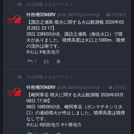
火山情報
さんがブースト
特務機関NERV
@UN_NERV@unnerv.jp
3月28日
【諏訪之瀬島 噴火に関する火山観測報 2026年03
月28日 23:17】
28日 23時03分頃、諏訪之瀬島（御岳火口）で噴
火がありました。噴煙高度は火口上1000m、噴煙
の流向は南です。
#
火山
#
奄美地方
0
火山情報
さんがブースト
特務機関NERV
@UN_NERV@unnerv.jp
3月8日
【雌阿寒岳 噴火に関する火山観測報 2026年03月
08日 17:38】
08日 16時00分頃、雌阿寒岳（ポンマチネシリ火
口）の連続噴火が停止しました。噴煙高度は噴煙
なしです。
#
火山
#
釧路地方
#
十勝地方
0