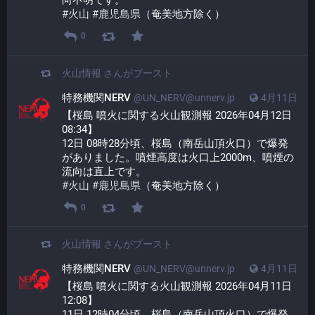
向不明です。
#
火山
#
鹿児島県
（奄美地方除く）
0
火山情報
さんがブースト
特務機関NERV
@UN_NERV@unnerv.jp
4月11日
【桜島 噴火に関する火山観測報 2026年04月12日 
08:34】
12日 08時28分頃、桜島（南岳山頂火口）で爆発
がありました。噴煙高度は火口上2000m、噴煙の
流向は直上です。
#
火山
#
鹿児島県
（奄美地方除く）
0
火山情報
さんがブースト
特務機関NERV
@UN_NERV@unnerv.jp
4月11日
【桜島 噴火に関する火山観測報 2026年04月11日 
12:08】
11日 12時04分頃、桜島（南岳山頂火口）で爆発