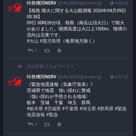
特務機関NERV
@UN_NERV@unnerv.jp
4月8日
【桜島 噴火に関する火山観測報 2026年04月09日 
00:38】
09日 00時26分頃、桜島（南岳山頂火口）で噴火
がありました。噴煙高度は火口上1500m、噴煙の
流向は北東です。
#
火山
#
鹿児島県
（奄美地方除く）
0
火山情報
さんがブースト
特務機関NERV
@UN_NERV@unnerv.jp
4月1日
《緊急地震速報（気象庁発表）》
茨城県で地震　強い揺れに警戒
〈強い揺れが予想される地域〉
栃木　茨城　千葉　埼玉　群馬
#
栃木県
#
茨城県
#
千葉県
#
埼玉県
#
群馬県
#
緊急
地震速報
#
緊急
0