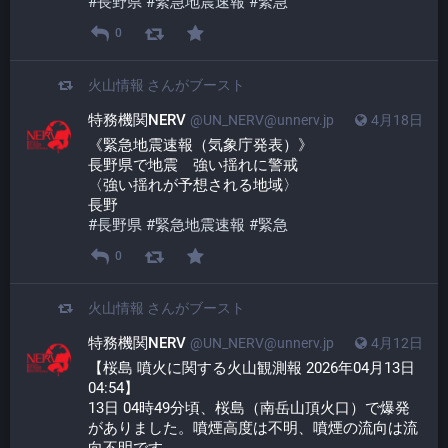
#
長野県
#
緊急地震速報
#
緊急
0
火山情報
さんがブースト
特務機関NERV
@UN_NERV@unnerv.jp
4月18日
《緊急地震速報（気象庁発表）》
長野県で地震　強い揺れに警戒
〈強い揺れが予想される地域〉
長野
#
長野県
#
緊急地震速報
#
緊急
0
火山情報
さんがブースト
特務機関NERV
@UN_NERV@unnerv.jp
4月12日
【桜島 噴火に関する火山観測報 2026年04月13日 
04:54】
13日 04時49分頃、桜島（南岳山頂火口）で爆発
がありました。噴煙高度は不明、噴煙の流向は流