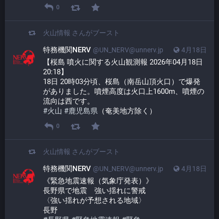
0
火山情報
さんがブースト
特務機関NERV
@UN_NERV@unnerv.jp
4月18日
【桜島 噴火に関する火山観測報 2026年04月18日 
20:18】
18日 20時03分頃、桜島（南岳山頂火口）で爆発
がありました。噴煙高度は火口上1600m、噴煙の
流向は西です。
#
火山
#
鹿児島県
（奄美地方除く）
0
火山情報
さんがブースト
特務機関NERV
@UN_NERV@unnerv.jp
4月18日
《緊急地震速報（気象庁発表）》
長野県で地震　強い揺れに警戒
〈強い揺れが予想される地域〉
長野