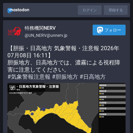
ログイン
登録する
特務機関NERV
フォロー
@UN_NERV@unnerv.jp
【胆振・日高地方 気象警報・注意報 2026年
07月08日 16:11】
胆振地方、日高地方では、濃霧による視程障
害に注意してください。
#
気象警報注意報
#
胆振地方
#
日高地方