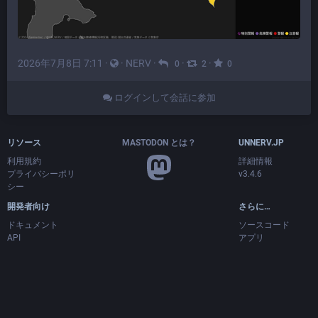
2026年7月8日 7:11
·
·
NERV
·
·
·
0
2
0
ログインして会話に参加
リソース
MASTODON とは？
UNNERV.JP
利用規約
詳細情報
プライバシーポリ
v3.4.6
シー
開発者向け
さらに…
ドキュメント
ソースコード
API
アプリ