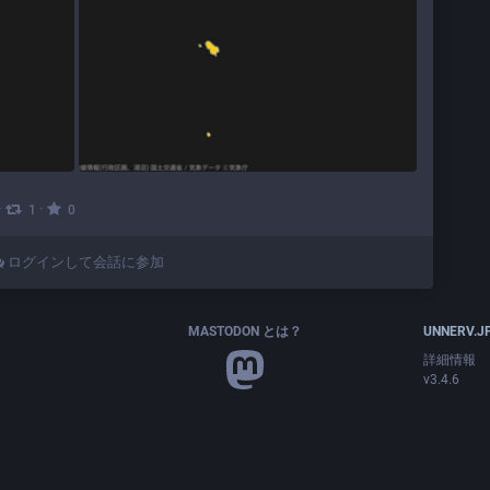
·
·
1
0
ログインして会話に参加
MASTODON とは？
UNNERV.J
詳細情報
v3.4.6