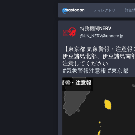
ディレクトリ
詳細
特務機関NERV
@UN_NERV@unnerv.jp
【東京都 気象警報・注意報 20
伊豆諸島北部、伊豆諸島南
注意してください。
#
気象警報注意報
#
東京都