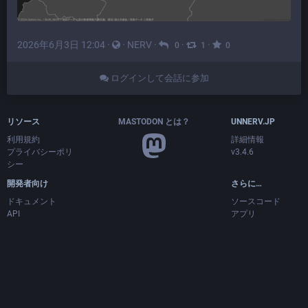
2026年6月3日 12:04
·
·
NERV
·
·
·
0
1
0
ログインして会話に参加
リソース
MASTODON とは？
UNNERV.JP
利用規約
詳細情報
プライバシーポリ
v3.4.6
シー
開発者向け
さらに…
ドキュメント
ソースコード
API
アプリ