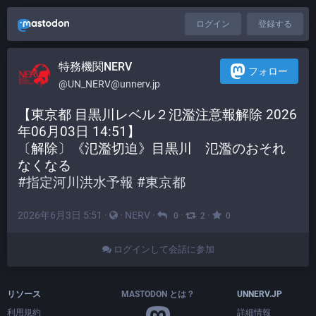
ログイン
登録する
特務機関NERV
フォロー
@UN_NERV@unnerv.jp
【東京都 目黒川レベル２氾濫注意報解除 2026
年06月03日 14:51】
〔解除〕《氾濫切迫》目黒川　氾濫のおそれ
なくなる
#
指定河川洪水予報
#
東京都
2026年6月3日 5:51
·
·
NERV
·
·
·
0
2
0
ログインして会話に参加
リソース
MASTODON とは？
UNNERV.JP
利用規約
詳細情報