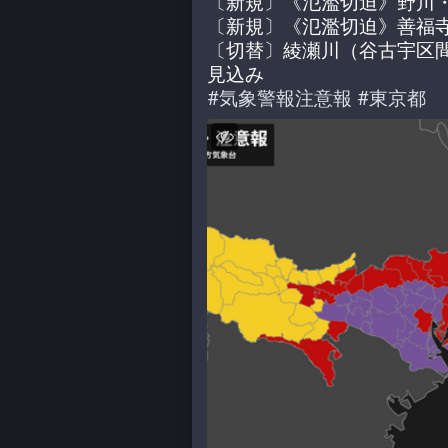
〔新規〕《氾濫切迫》野川
〔新規〕《氾濫切迫》善福
〔切替〕綾瀬川（谷古宇区
見込み
#
気象警報注意報
#
東京都