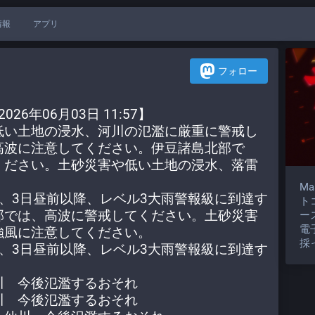
情報
アプリ
フォロー
26年06月03日 11:57】
低い土地の浸水、河川の氾濫に厳重に警戒し
高波に注意してください。伊豆諸島北部で
ください。土砂災害や低い土地の浸水、落雷
M
、3日昼前以降、レベル3大雨警報級に到達す
ト
部では、高波に警戒してください。土砂災害
ー
電
強風に注意してください。
採
、3日昼前以降、レベル3大雨警報級に到達す
川　今後氾濫するおそれ
川　今後氾濫するおそれ