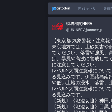
ディレクトリ
詳細
特務機関NERV
@UN_NERV@unnerv.jp
【東京都 気象警報・注意報 20
東京地方では、土砂災害や
てください。落雷や強風、
は、暴風や高波に警戒して
に注意してください。
レベル2大雨注意報について
る見込みです。伊豆諸島南
や低い土地の浸水、落雷、
レベル2大雨注意報について
る見込みです。
〔新規〕《氾濫切迫》神田
〔新規〕《氾濫切迫》目黒