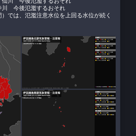
・仙川　今後氾濫するおそれ
寺川　今後氾濫するおそれ
間）では、氾濫注意水位を上回る水位が続く