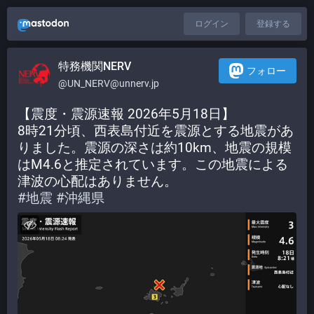
ログイン
登録する
特務機関NERV
フォロー
@UN_NERV@unnerv.jp
【震度・震源速報 2026年5月18日】
8時21分頃、西表島付近を震源とする地震があ
りました。震源の深さは約10km、地震の規模
はM4.6と推定されています。この地震による
津波の心配はありません。
#
地震
#
沖縄県