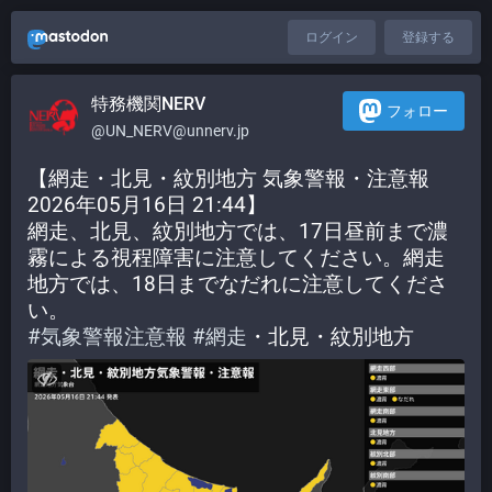
ログイン
登録する
特務機関NERV
フォロー
@UN_NERV@unnerv.jp
【網走・北見・紋別地方 気象警報・注意報 
2026年05月16日 21:44】
網走、北見、紋別地方では、17日昼前まで濃
霧による視程障害に注意してください。網走
地方では、18日までなだれに注意してくださ
い。
#
気象警報注意報
#
網走
・北見・紋別地方