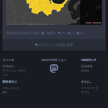
2026年5月16日 12:44
·
·
NERV
·
·
·
0
1
0
ログインして会話に参加
リソース
MASTODON とは？
UNNERV.JP
利用規約
詳細情報
プライバシーポリ
v3.4.6
シー
開発者向け
さらに…
ドキュメント
ソースコード
API
アプリ