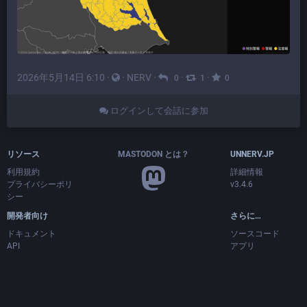
2026年5月14日 6:10
·
·
NERV
·
·
·
0
1
0
ログインして会話に参加
リソース
MASTODON とは？
UNNERV.JP
利用規約
詳細情報
プライバシーポリ
v3.4.6
シー
開発者向け
さらに…
ドキュメント
ソースコード
API
アプリ