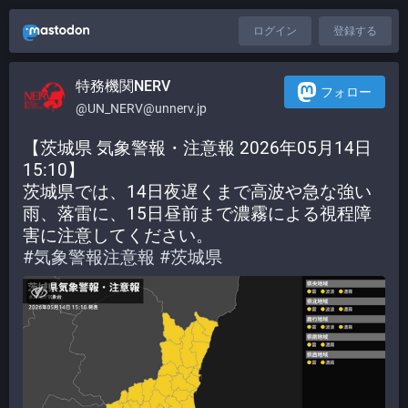
ログイン
登録する
特務機関NERV
フォロー
@UN_NERV@unnerv.jp
【茨城県 気象警報・注意報 2026年05月14日 
15:10】
茨城県では、14日夜遅くまで高波や急な強い
雨、落雷に、15日昼前まで濃霧による視程障
害に注意してください。
#
気象警報注意報
#
茨城県