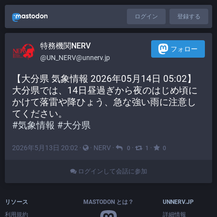
ログイン
登録する
特務機関NERV
フォロー
@UN_NERV@unnerv.jp
【大分県 気象情報 2026年05月14日 05:02】
大分県では、14日昼過ぎから夜のはじめ頃に
かけて落雷や降ひょう、急な強い雨に注意し
てください。
#
気象情報
#
大分県
2026年5月13日 20:02
·
·
NERV
·
·
·
0
1
0
ログインして会話に参加
リソース
MASTODON とは？
UNNERV.JP
利用規約
詳細情報