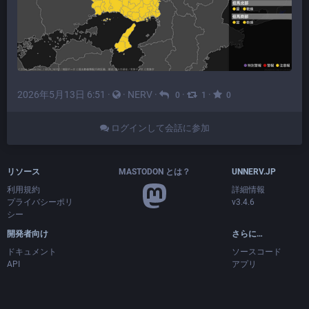
2026年5月13日 6:51
·
·
NERV
·
·
·
0
1
0
ログインして会話に参加
リソース
MASTODON とは？
UNNERV.JP
利用規約
詳細情報
プライバシーポリ
v3.4.6
シー
開発者向け
さらに…
ドキュメント
ソースコード
API
アプリ