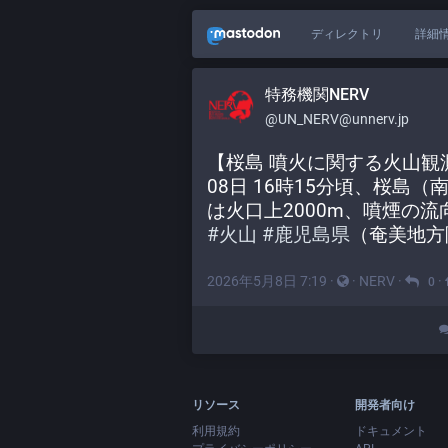
ディレクトリ
詳細
特務機関NERV
@UN_NERV@unnerv.jp
【桜島 噴火に関する火山観測報 
08日 16時15分頃、桜
は火口上2000m、噴煙の
#
火山
#
鹿児島県
（奄美地方
2026年5月8日 7:19
·
·
NERV
·
·
0
リソース
開発者向け
利用規約
ドキュメント