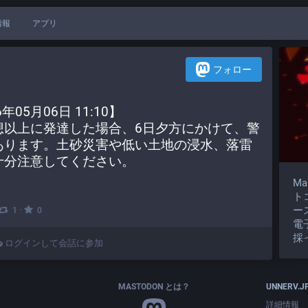
情報
アプリ
フォロー
05月06日 11:10】
想以上に発達した場合、6日夕方にかけて、警
あります。土砂災害や低い土地の浸水、落雷
十分注意してください。
M
ト
ー
·
1
0
電
採
ログインして会話に参加
MASTODON とは？
UNNERV.J
詳細情報