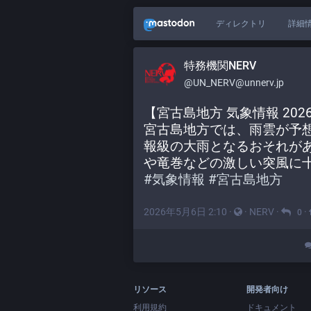
ディレクトリ
詳細
特務機関NERV
@UN_NERV@unnerv.jp
【宮古島地方 気象情報 2026年
宮古島地方では、雨雲が予
報級の大雨となるおそれが
や竜巻などの激しい突風に
#
気象情報
#
宮古島地方
2026年5月6日 2:10
·
·
NERV
·
·
0
リソース
開発者向け
利用規約
ドキュメント