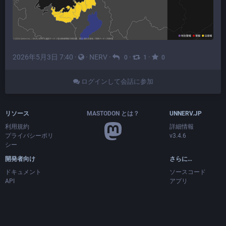
2026年5月3日 7:40
·
·
NERV
·
·
·
0
1
0
ログインして会話に参加
リソース
MASTODON とは？
UNNERV.JP
利用規約
詳細情報
プライバシーポリ
v3.4.6
シー
開発者向け
さらに…
ドキュメント
ソースコード
API
アプリ