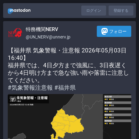
ログイン
登録する
特務機関NERV
フォロー
@UN_NERV@unnerv.jp
【福井県 気象警報・注意報 2026年05月03日 
16:40】
福井県では、4日夕方まで強風に、3日夜遅く
から4日明け方まで急な強い雨や落雷に注意し
てください。
#
気象警報注意報
#
福井県