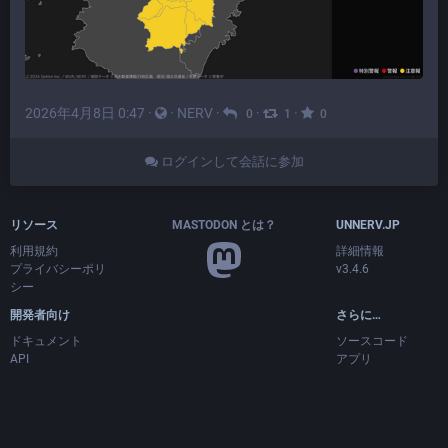
2026年4月8日 0:47
·
·
NERV
·
·
·
0
1
0
ログインして会話に参加
リソース
MASTODON とは？
UNNERV.JP
利用規約
詳細情報
プライバシーポリ
v3.4.6
シー
開発者向け
さらに…
ドキュメント
ソースコード
API
アプリ