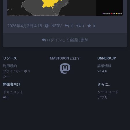
2026年4月2日 4:18
·
·
NERV
·
·
·
0
1
0
ログインして会話に参加
リソース
MASTODON とは？
UNNERV.JP
利用規約
詳細情報
プライバシーポリ
v3.4.6
シー
開発者向け
さらに…
ドキュメント
ソースコード
API
アプリ