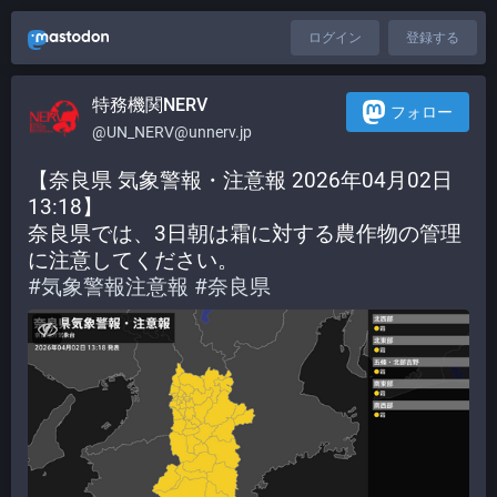
ログイン
登録する
特務機関NERV
フォロー
@UN_NERV@unnerv.jp
【奈良県 気象警報・注意報 2026年04月02日 
13:18】
奈良県では、3日朝は霜に対する農作物の管理
に注意してください。
#
気象警報注意報
#
奈良県