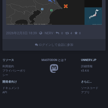
2026年2月3日 18:39
·
·
NERV
·
·
·
0
4
0
ログインして会話に参加
リソース
MASTODON とは？
UNNERV.JP
利用規約
詳細情報
プライバシーポリ
v3.4.6
シー
開発者向け
さらに…
ドキュメント
ソースコード
API
アプリ