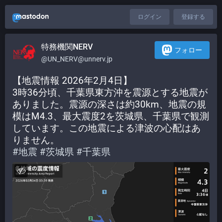
ログイン
登録する
特務機関NERV
フォロー
@UN_NERV@unnerv.jp
【地震情報 2026年2月4日】
3時36分頃、千葉県東方沖を震源とする地震が
ありました。震源の深さは約30km、地震の規
模はM4.3、最大震度2を茨城県、千葉県で観測
しています。この地震による津波の心配はあ
りません。
#
地震
#
茨城県
#
千葉県