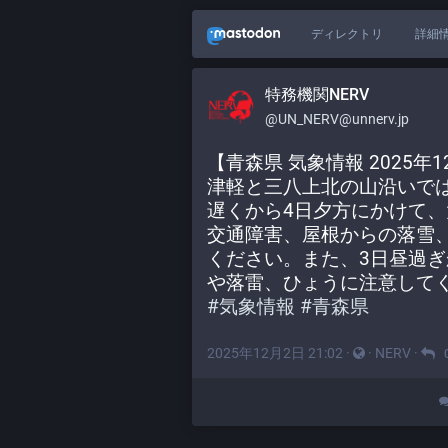
ディレクトリ
詳細
特務機関NERV
@UN_NERV@unnerv.jp
【青森県 気象情報 2025年12
津軽と三八上北の山沿いで
遅くから4日夕方にかけて
交通障害、屋根からの落雪
ください。また、3日昼過ぎ
や落雷、ひょうに注意して
#
気象情報
#
青森県
2025年12月2日 21:02
·
·
NERV
·