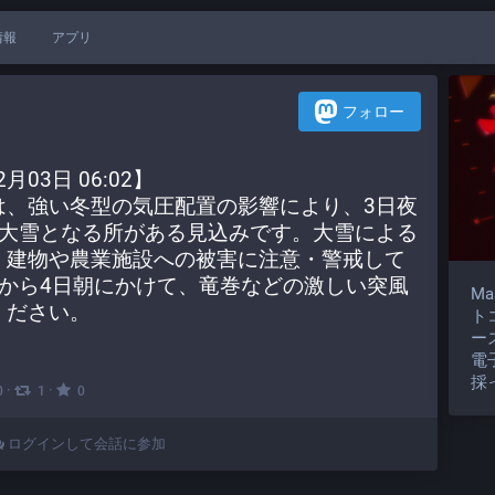
情報
アプリ
フォロー
月03日 06:02】
は、強い冬型の気圧配置の影響により、3日夜
、大雪となる所がある見込みです。大雪による
、建物や農業施設への被害に注意・警戒して
から4日朝にかけて、竜巻などの激しい突風
M
ください。
ト
ー
電
採
·
·
0
1
0
ログインして会話に参加