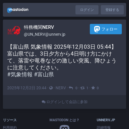
ログイン
登録する
特務機関NERV
フォロー
@UN_NERV@unnerv.jp
【富山県 気象情報 2025年12月03日 05:44】
富山県では、3日夕方から4日明け方にかけ
て、落雷や竜巻などの激しい突風、降ひょう
に注意してください。
#
気象情報
#
富山県
2025年12月2日 20:44
·
·
NERV
·
·
·
0
1
0
ログインして会話に参加
リソース
MASTODON とは？
UNNERV.JP
利用規約
詳細情報