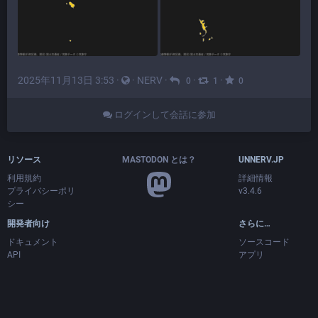
2025年11月13日 3:53
·
·
NERV
·
·
·
0
1
0
ログインして会話に参加
リソース
MASTODON とは？
UNNERV.JP
利用規約
詳細情報
プライバシーポリ
v3.4.6
シー
開発者向け
さらに…
ドキュメント
ソースコード
API
アプリ