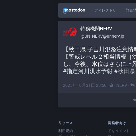
ディレクトリ
詳細
特務機関NERV
@UN_NERV@unnerv.jp
【秋田県 子吉川氾濫注意情報 2
【警戒レベル２相当情報［
し、今後、水位はさらに上
#
指定河川洪水予報
#
秋田県
2025年10月31日 23:50
·
·
NERV
·
リソース
開発者向け
利用規約
ドキュメント