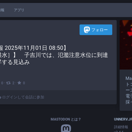
情報
アプリ
フォロー
025年11月01日 08:50】
洪水］】　子吉川では、氾濫注意水位に到達
昇する見込み
M
·
·
0
2
0
ト
ー
電
ログインして会話に参加
採
MASTODON とは？
UNNERV.J
詳細情報