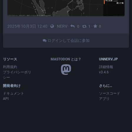
2025年10月3日 12:40
·
·
NERV
·
·
·
0
1
0
ログインして会話に参加
リソース
MASTODON とは？
UNNERV.JP
利用規約
詳細情報
プライバシーポリ
v3.4.6
シー
開発者向け
さらに…
ドキュメント
ソースコード
API
アプリ