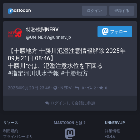
ログイン
登録する
特務機関NERV
フォロー
@UN_NERV@unnerv.jp
【十勝地方 十勝川氾濫注意情報解除 2025年
09月21日 08:46】
十勝川では、氾濫注意水位を下回る
#
指定河川洪水予報
#
十勝地方
2025年9月20日 23:46
·
·
NERV
·
·
·
0
2
0
ログインして会話に参加
リソース
MASTODON とは？
UNNERV.JP
利用規約
詳細情報
プライバシーポリ
v3.4.6