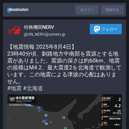
ログイン
登録する
特務機関NERV
フォロー
@UN_NERV@unnerv.jp
【地震情報 2025年8月4日】
23時40分頃、釧路地方中南部を震源とする地
震がありました。震源の深さは約60km、地震
の規模はM4.2、最大震度2を北海道で観測して
います。この地震による津波の心配はありま
せん。
#
地震
#
北海道