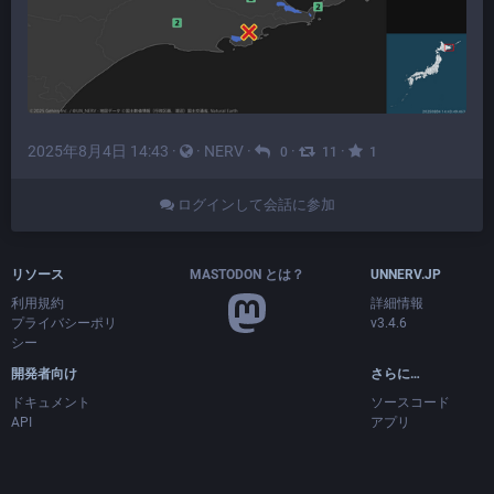
2025年8月4日 14:43
·
·
NERV
·
·
·
0
11
1
ログインして会話に参加
リソース
MASTODON とは？
UNNERV.JP
利用規約
詳細情報
プライバシーポリ
v3.4.6
シー
開発者向け
さらに…
ドキュメント
ソースコード
API
アプリ