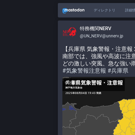
ディレクトリ
詳細
特務機関NERV
@UN_NERV@unnerv.jp
【兵庫県 気象警報・注意報 20
南部では、強風や高波に注
どの激しい突風、急な強い
#
気象警報注意報
#
兵庫県