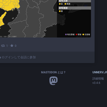
·
·
1
0
ログインして会話に参加
MASTODON とは？
UNNERV.J
詳細情報
v3.4.6