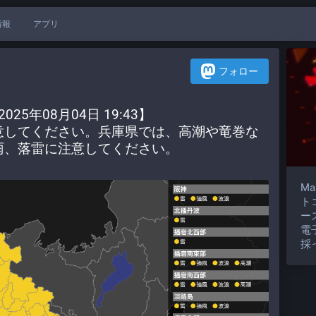
情報
アプリ
フォロー
25年08月04日 19:43】
意してください。兵庫県では、高潮や竜巻な
雨、落雷に注意してください。
M
ト
ー
電
採