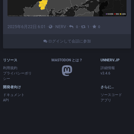
2025年6月22日 6:01
·
·
NERV
·
·
·
0
1
0
ログインして会話に参加
リソース
MASTODON とは？
UNNERV.JP
利用規約
詳細情報
プライバシーポリ
v3.4.6
シー
開発者向け
さらに…
ドキュメント
ソースコード
API
アプリ