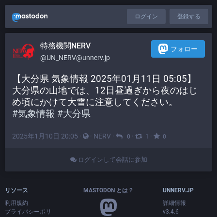
ログイン
登録する
特務機関NERV
フォロー
@UN_NERV@unnerv.jp
【大分県 気象情報 2025年01月11日 05:05】
大分県の山地では、12日昼過ぎから夜のはじ
め頃にかけて大雪に注意してください。
#
気象情報
#
大分県
2025年1月10日 20:05
·
·
NERV
·
·
·
0
1
0
ログインして会話に参加
リソース
MASTODON とは？
UNNERV.JP
利用規約
詳細情報
プライバシーポリ
v3.4.6