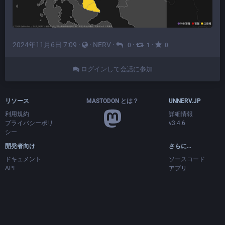
2024年11月6日 7:09
·
·
NERV
·
·
·
0
1
0
ログインして会話に参加
リソース
MASTODON とは？
UNNERV.JP
利用規約
詳細情報
プライバシーポリ
v3.4.6
シー
開発者向け
さらに…
ドキュメント
ソースコード
API
アプリ