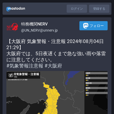
ログイン
登録する
特務機関NERV
フォロー
@UN_NERV@unnerv.jp
【大阪府 気象警報・注意報 2024年08月04日 
21:29】
大阪府では、5日夜遅くまで急な強い雨や落雷
に注意してください。
#
気象警報注意報
#
大阪府