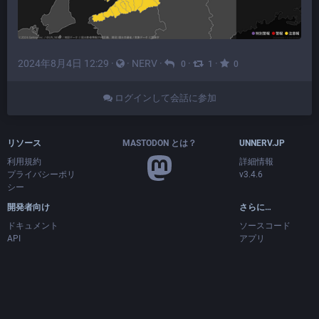
2024年8月4日 12:29
·
·
NERV
·
·
·
0
1
0
ログインして会話に参加
リソース
MASTODON とは？
UNNERV.JP
利用規約
詳細情報
プライバシーポリ
v3.4.6
シー
開発者向け
さらに…
ドキュメント
ソースコード
API
アプリ