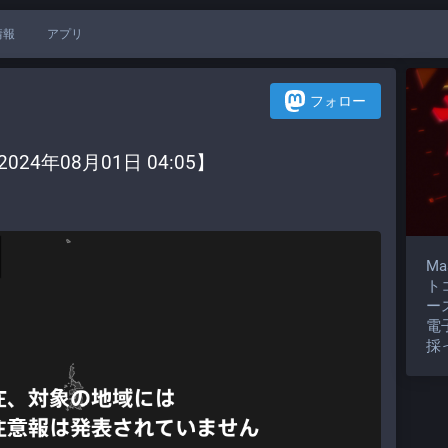
情報
アプリ
フォロー
24年08月01日 04:05】
M
ト
ー
電
採