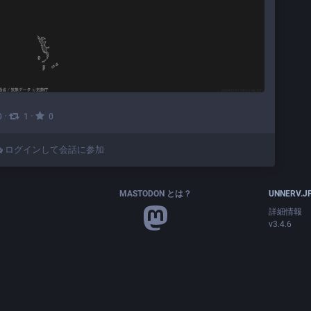
·
·
0
1
0
ログインして会話に参加
MASTODON とは？
UNNERV.J
詳細情報
v3.4.6