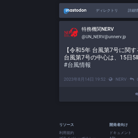
ディレクトリ
詳細
特務機関NERV
@UN_NERV@unnerv.jp
【令和5年 台風第7号に関す
台風第7号の中心は、15日
#
台風情報
2023年8月14日 19:52
·
·
NERV
·
リソース
開発者向け
利用規約
ドキュメント