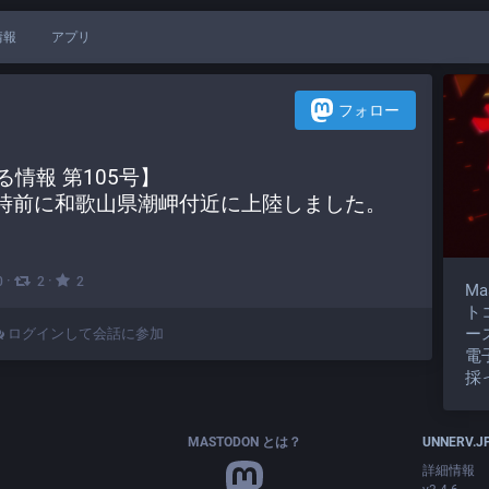
情報
アプリ
フォロー
る情報 第105号】
5時前に和歌山県潮岬付近に上陸しました。
·
·
0
2
2
M
ト
ー
ログインして会話に参加
電
採
MASTODON とは？
UNNERV.J
詳細情報