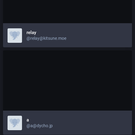
relay
@relay@kitsune.moe
a
@a@dycho.jp