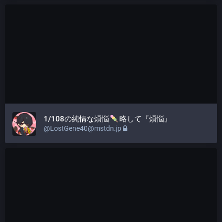
1/108の純情な煩悩
略して『煩悩』
@LostGene40@mstdn.jp