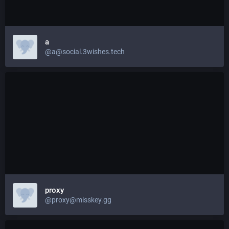
a
@a@social.3wishes.tech
proxy
@proxy@misskey.gg