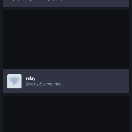
relay
@relay@serve.moe